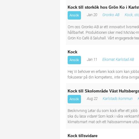
Kock till storkök hos Grön Ko i Karls
Jan 20
Gronko AB
Kock, st
Ansök
Om oss Gronko AB är ett innovativt livsmed
hållbarhet. Produktionen sker med MicVac-met
Grön Ko Café & Saluhall. Vårt engagerade team
Kock
Jan 11
Ekomat Karlstad AB
Ansök
Hej Vi behöver en erfaren kock som kan jobba
fokuserar på din kompetens, inte dina övriga 
Kock till Skolområde Väst Hultsberg
Aug 22
Karlstads kommun
Ansök
Beskrivning Letar du som kock efter ett jobb 
ska du läsa vidare! Som kock i våra verksamhe
klimatsmart mat och ett hälsosammare utbud i
Kock tillsvidare