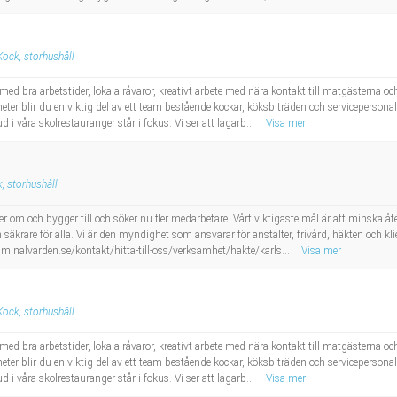
Kock, storhushåll
med bra arbetstider, lokala råvaror, kreativt arbete med nära kontakt till matgästerna oc
ter blir du en viktig del av ett team bestående kockar, köksbiträden och servicepersonal
 våra skolrestauranger står i fokus. Vi ser att lagarb...
Visa mer
, storhushåll
 om och bygger till och söker nu fler medarbetare. Vårt viktigaste mål är att minska återf
 säkrare för alla. Vi är den myndighet som ansvarar för anstalter, frivård, häkten och k
inalvarden.se/kontakt/hitta-till-oss/verksamhet/hakte/karls...
Visa mer
Kock, storhushåll
med bra arbetstider, lokala råvaror, kreativt arbete med nära kontakt till matgästerna oc
ter blir du en viktig del av ett team bestående kockar, köksbiträden och servicepersonal
 våra skolrestauranger står i fokus. Vi ser att lagarb...
Visa mer