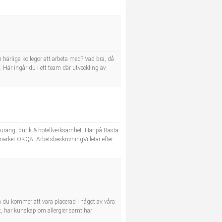
h härliga kollegor att arbeta med? Vad bra, då
. Här ingår du i ett team där utveckling av
urang, butik & hotellverksamhet. Här på Rasta
märket OKQ8. ArbetsbeskrivningVi letar efter
h du kommer att vara placerad i något av våra
t, har kunskap om allergier samt har