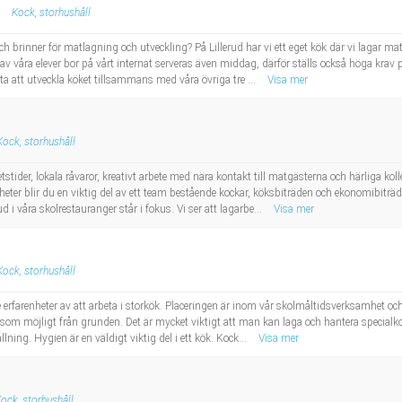
Kock, storhushåll
h brinner för matlagning och utveckling? På Lillerud har vi ett eget kök där vi lagar ma
av våra elever bor på vårt internat serveras även middag, därför ställs också höga krav
tta att utveckla köket tillsammans med våra övriga tre ...
Visa mer
Kock, storhushåll
tstider, lokala råvaror, kreativt arbete med nära kontakt till matgästerna och härliga ko
eter blir du en viktig del av ett team bestående kockar, köksbiträden och ekonomibiträde
 våra skolrestauranger står i fokus. Vi ser att lagarbe...
Visa mer
Kock, storhushåll
 erfarenheter av att arbeta i storkök. Placeringen är inom vår skolmåltidsverksamhet oc
 som möjligt från grunden. Det är mycket viktigt att man kan laga och hantera specialk
ning. Hygien är en väldigt viktig del i ett kök. Kock...
Visa mer
ock, storhushåll