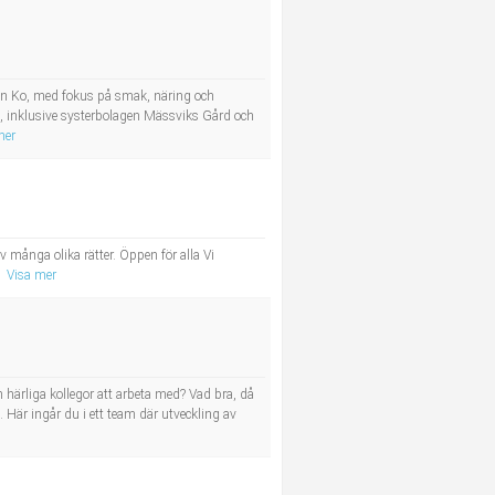
ön Ko, med fokus på smak, näring och
re, inklusive systerbolagen Mässviks Gård och
mer
 många olika rätter. Öppen för alla Vi
Visa mer
h härliga kollegor att arbeta med? Vad bra, då
. Här ingår du i ett team där utveckling av