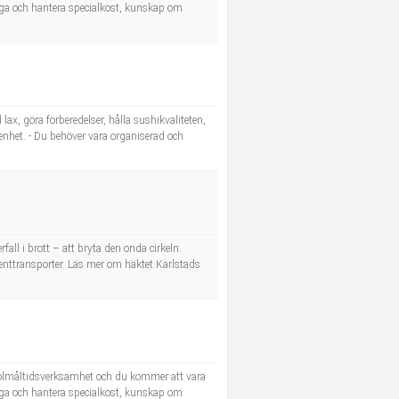
laga och hantera specialkost, kunskap om
ax, göra förberedelser, hålla sushikvaliteten,
renhet. - Du behöver vara organiserad och
all i brott – att bryta den onda cirkeln.
lienttransporter. Läs mer om häktet Karlstads
skolmåltidsverksamhet och du kommer att vara
laga och hantera specialkost, kunskap om