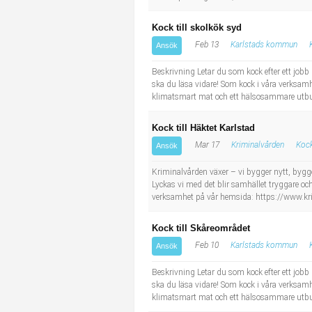
Kock till skolkök syd
Feb 13
Karlstads kommun
Ansök
Beskrivning Letar du som kock efter ett jobb 
ska du läsa vidare! Som kock i våra verksamhe
klimatsmart mat och ett hälsosammare utbud i
Kock till Häktet Karlstad
Mar 17
Kriminalvården
Kock
Ansök
Kriminalvården växer – vi bygger nytt, bygger
Lyckas vi med det blir samhället tryggare och
verksamhet på vår hemsida: https://www.krim
Kock till Skåreområdet
Feb 10
Karlstads kommun
Ansök
Beskrivning Letar du som kock efter ett jobb 
ska du läsa vidare! Som kock i våra verksamhe
klimatsmart mat och ett hälsosammare utbud i