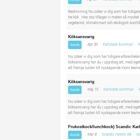
Beskrivning Nu söker vi dig som har tidigare
tre kök. Hos oss tillagar vi maten så mycket
vegetarisk, klimatsmart och ekologisk kosthåll
Köksansvarig
Apr 30
Karlstads kommun
K
Ansök
Nu söker vi dig som har tidigare erfarenhete
köksansvarig har du i uppdrag att, med eget
att främja lusten till nyskapande inom teame
Köksansvarig
Maj 15
Karlstads kommun
Ansök
Nu söker vi dig som har tidigare erfarenhete
köksansvarig har du i uppdrag att, med eget
att främja lusten till nyskapande inom teame
Frukostkock/lunchkock) Scandic Karls
Mar 8
Scandic Hotels AB
Ko
Ansök