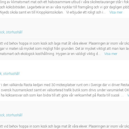
ckling av klimatsmart mat och ett hälsosammare utbud i våra skolrestauranger står i f
 och köksbiträden. Lagarbete är en av våra nycklar till framgång och vi gör dagligen jo
Nyeds skola samt en till Kroppkärrsskolan. Vi erbjuder ett roligt och i...
Visa mer
ock, storhushåll
att vid behov hoppa in som kock och laga mat åt våra elever. Placeringen är inom vår 
llagar vi maten så mycket som möjligt från grunden. Det är mycket viktigt att man kan 
imatsmart och ekologisk kosthållning. Hygien är en väldigt viktig d...
Visa mer
k, storhushåll
 den välkända Rasta kedjan med 30 mötesplatser runt om i Sverige där vi driver Rest
 svensk husmanskost samt en välsorterad trafik butik som drivs under varumärket OKQ8
 köksansvar och som kan bidra till att göra vår verksamhet på Rasta till succé. ...
V
ock, storhushåll
att vid behov hoppa in som kock och laga mat åt våra elever. Placeringen är inom vår 