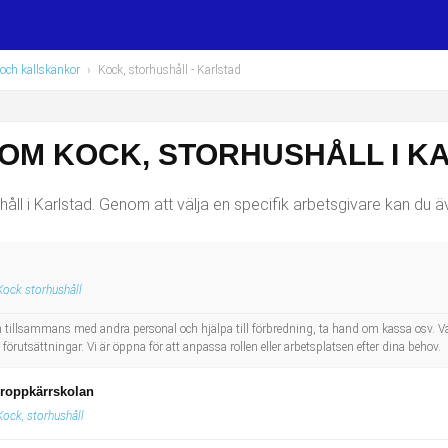
och kallskänkor
›
Kock, storhushåll
- Karlstad
SOM KOCK, STORHUSHÅLL I K
ll i Karlstad. Genom att välja en specifik arbetsgivare kan du äve
Kock storhushåll
 tillsammans med andra personal och hjälpa till förbredning, ta hand om kassa osv. Va
förutsättningar. Vi är öppna för att anpassa rollen eller arbetsplatsen efter dina behov.
Kroppkärrskolan
Kock, storhushåll