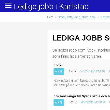
Lediga jobb i Karlstad
Yrkesområden
Populära jobb
Hem
›
Hotell, restaurang, storhushåll
›
Kockar 
Administration, ekonomi, juridik
Undersköterska, hemtjänst och äldreboende
Bygg och anläggning
Städare/Lokalvårdare
LEDIGA JOBB 
Chefer och verksamhetsledare
Barnskötare
Se lediga jobb som Kock, storhushå
Data/IT
Lärare i förskola/Förskollärare
som finns hos arbetsgivaren.
Kock
Försäljning, inköp, marknadsföring
Lagerarbetare
Maj 5
Ekomat Karlstad AB
Ansök
Hantverksyrken
Bussförare/Busschaufför
Hej vi söker dig som kan öppna lunch buffén
fokuserar på din kompetens, inte dina övriga 
Hotell, restaurang, storhushåll
Elevassistent
Köksansvariga till Nyeds skola och 
Hälso- och sjukvård
Personlig assistent
Feb 10
Karlstads kommun
Ansök