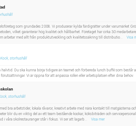
tad
orhushåll
elsföretag som grundades 2008. Vi producerar kylda färdigrätter under varumärket Gr
oden, vilket garanterar hög kvalitet och hållbarhet. Företaget har cirka 30 medarbeta
 arbetar med allt från produktutveckling och kvalitetssäkring till distributio...
Visa 
Kock, storhushåll
 halvtid. Du ska kunna börja tidigare än teamet och förbereda lunch buffé som består av
förutsättningar. Vi är öppna för att anpassa rollen eller arbetsplatsen efter dina behov.
sskolan
Kock, storhushåll
med bra arbetstider, lokala råvaror, kreativt arbete med nära kontakt till matgästerna oc
ter blir du en viktig del av ett team bestående kockar, köksbiträden och servicepersonal
 våra skolrestauranger står i fokus. Vi ser att lagarb...
Visa mer