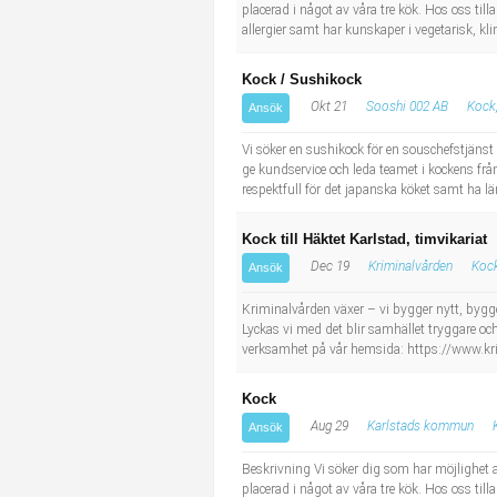
Socialt arbete
Informatör/Kommunikatör
placerad i något av våra tre kök. Hos oss ti
allergier samt har kunskaper i vegetarisk, kl
Säkerhetsarbete
Brevbärare
Kock / Sushikock
Okt 21
Sooshi 002 AB
Kock,
Ansök
Tekniskt arbete
Sjuksköterska, grundutbildad
Vi söker en sushikock för en souschefstjänst 
ge kundservice och leda teamet i kockens från
Transport
Kock, storhushåll
respektfull för det japanska köket samt ha l
Undersköterska, vård- o specialavd. o mottagning
Kock till Häktet Karlstad, timvikariat
Dec 19
Kriminalvården
Kock
Ansök
Bibliotekarie
Kriminalvården växer – vi bygger nytt, bygger
Lyckas vi med det blir samhället tryggare och
Administrativ assistent
verksamhet på vår hemsida: https://www.kri
Lärare i gymnasiet
Kock
Aug 29
Karlstads kommun
Ansök
Beskrivning Vi söker dig som har möjlighet 
placerad i något av våra tre kök. Hos oss ti