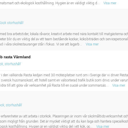
imatsmart och ekologisk kosthållning. Hygien är en väldigt viktig d...
Visa mer
Kock storhushåll
med bra arbetstider, lokala råvaror, kreativt arbete med nära kontakt till matgästerna oc
ter blir du en viktig del av ett team bestående kockar, köksbiträden och servicepersonal
 våra skolrestauranger står i fokus. Vi ser att lagarb...
Visa mer
b rasta Värmland
ck, storhushåll
 den välkända Rasta kedjan med 30 mötesplatser runt om i Sverige där vi driver Resta
svensk husmanskost, ett hotell samt en välsorterad trafik butik som drivs under varu
dra till att göra vår verksamhet på Rasta till en succé under sommarsäs...
Visa mer
ck, storhushåll
 erfarenheter av att arbeta i storkök. Placeringen är inom vår skolmåltidsverksamhet oc
 som möjligt från grunden. Det är mycket viktigt att du kan laga och hantera specialkos
isk kosthållning. Hygien är en väldigt viktig del i ett kök, oc...
Visa mer