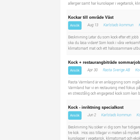
allergier samt har kunskaper i vegetarisk, kl
Kockar till område Väst
Aug 13
Karlstads kommun
Ansök
Beskrivning Letar du som kock efter ett jobb 
ska du läsa vidare! Som kock i våra verksamhe
klimatsmart mat och ett hälsosammare utbud i
Kock + restaurangbiträde sommarjob
Apr 30
Rasta Sverige AB
Ko
Ansök
Rasta Värmland är en anläggning som ingår i
Värmland har vi en restaurang med fokus på 
en stresstålig och engagerad kock som kan bi
Kock - inriktning specialkost
Jun 2
Karlstads kommun
Ko
Ansök
Beskrivning Nu söker vi dig som har tidigare
tre kök. Hos oss tillagar vi maten så mycket
kunskaper i vegetarisk, klimatsmart och ekolog