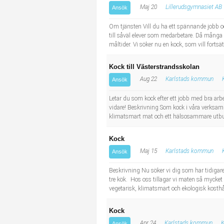
Maj 20
Lillerudsgymnasiet AB
Ansök
Om tjänsten Vill du ha ett spännande jobb oc
till såväl elever som medarbetare. Då många 
måltider. Vi söker nu en kock, som vill fortsä
Kock till Västerstrandsskolan
Aug 22
Karlstads kommun
Ansök
Letar du som kock efter ett jobb med bra arbe
vidare! Beskrivning Som kock i våra verksamh
klimatsmart mat och ett hälsosammare utbud i
Kock
Maj 15
Karlstads kommun
Ansök
Beskrivning Nu söker vi dig som har tidigare
tre kök. Hos oss tillagar vi maten så mycket
vegetarisk, klimatsmart och ekologisk kosthåll
Kock
Apr 24
Karlstads kommun
K
Ansök