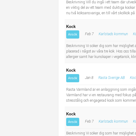
Beskrivning Vill du ingå i ett team där utve
Industriell tillverkning
Behandlingsassistent/Socialpedagog
en viktig del av ett team med duktiga kockar
nu två köksansvariga, en till vårt skolkök på 
Installation, drift, underhåll
Tandsköterska
Kock
Feb 7
Karlstads kommun
K
Kropps- och skönhetsvård
Budbilsförare
Ansök
Beskrivning Vi söker dig som har möjlighet 
Kultur, media, design
Tidningsbud/Tidningsdistributör
placerad i något av våra tre kök. Hos oss ti
allergier samt har kunskaper i vegetarisk, kl
Militärt arbete
Lärare i fritidshem/Fritidspedagog
Kock
Jan 8
Rasta Sverige AB
Koc
Ansök
Naturbruk
Taxiförare/Taxichaufför
Rasta Värmland är en anläggning som ingår i
Naturvetenskapligt arbete
Läkarsekreterare/Vårdadmin/Medicinsk sekreterare
Värmland har vi en restaurang med fokus på
stresstålig och engagerad kock som kommer ha
Pedagogiskt arbete
Lastbilsförare m.fl.
Kock
Feb 7
Karlstads kommun
K
Ansök
Sanering och renhållning
Fastighetsskötare
Beskrivning Vi söker dig som har möjlighet 