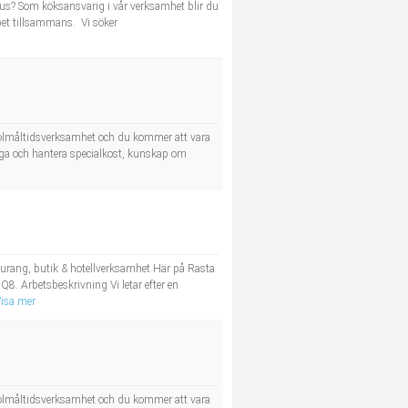
okus? Som köksansvarig i vår verksamhet blir du
bbet tillsammans. Vi söker
skolmåltidsverksamhet och du kommer att vara
laga och hantera specialkost, kunskap om
aurang, butik & hotellverksamhet.Här på Rasta
. Arbetsbeskrivning Vi letar efter en
isa mer
skolmåltidsverksamhet och du kommer att vara