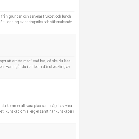
t från grunden och serverar frukost och lunch
 på tillagning av näringsrika och välsmakande
llegor att arbeta med? Vad bra, då ska du läsa
n. Här ingår du i ett team där utveckling av
h du kommer att vara placerad i något av våra
ost, kunskap om allergier samt har kunskaper i