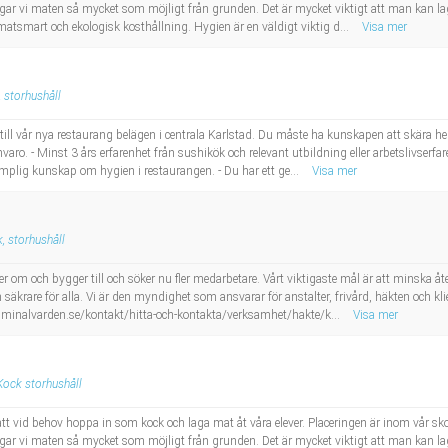
llagar vi maten så mycket som möjligt från grunden. Det är mycket viktigt att man kan 
imatsmart och ekologisk kosthållning. Hygien är en väldigt viktig d...
Visa mer
 storhushåll
till vår nya restaurang belägen i centrala Karlstad. Du måste ha kunskapen att skära hel l
varo. - Minst 3 års erfarenhet från sushikök och relevant utbildning eller arbetslivserfa
ämplig kunskap om hygien i restaurangen. - Du har ett ge...
Visa mer
, storhushåll
 om och bygger till och söker nu fler medarbetare. Vårt viktigaste mål är att minska återf
 säkrare för alla. Vi är den myndighet som ansvarar för anstalter, frivård, häkten och k
minalvarden.se/kontakt/hitta-och-kontakta/verksamhet/hakte/k...
Visa mer
Kock storhushåll
att vid behov hoppa in som kock och laga mat åt våra elever. Placeringen är inom vår 
llagar vi maten så mycket som möjligt från grunden. Det är mycket viktigt att man kan 