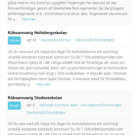
jobba med en stor bredd av uppgifter? Regeringen har beslutat att öka
Industriell tillverkning
Behandlingsassistent/Socialpedagog
försvarsförmågan genom att återetablera flera regementen där Bergslagens
artilleriregemente, A 9, i Kristinehamn är ett av dem. Regementet ska ansvara
för u...
Visa mer
Installation, drift, underhåll
Tandsköterska
Köksansvarig Hultsbergsskolan
Kropps- och skönhetsvård
Budbilsförare
Apr 30
Karlstads kommun
Storhushållsföreståndare
Ansök
Kultur, media, design
Tidningsbud/Tidningsdistributör
Vill du vara med och skapa bra dagar för Karlstadsborna och samtidigt
utveckla koncernen Karlstads kommun? Du får 7 000 arbetskamrater som
tillsammans hjälps åt i det viktiga arbetet med att förverkliga vår vision om
Militärt arbete
Lärare i fritidshem/Fritidspedagog
tillväxt och god livskvalitet. Barn- och ungdomsförvaltningen är kommunens
största förvaltning med drygt 2 400 medarbetare. Vi erbjuder plats i förskola
Naturbruk
Taxiförare/Taxichaufför
och familjedaghem samt öppen förskola. Vi ansvarar också för förskoleklass,
grundskola, g...
Visa mer
Naturvetenskapligt arbete
Läkarsekreterare/Vårdadmin/Medicinsk
Köksansvarig Stodeneskolan
Apr 8
Karlstads kommun , Barn - och ungdomsförvaltningen
Ansök
sekreterare
Pedagogiskt arbete
Storhushållsföreståndare
Lastbilsförare m.fl.
Sanering och renhållning
Vill du vara med och skapa bra dagar för Karlstadsborna och samtidigt
utveckla koncernen Karlstads kommun? Du får 7 000 arbetskamrater som
tillsammans hjälps åt i det viktiga arbetet med att förverkliga vår vision om