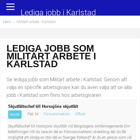
Yrkesområden
Populära jobb
Lediga jobb i Karlstad
Hem
›
Militärt arbete
- Karlstad
Administration, ekonomi, juridik
Undersköterska, hemtjänst och äldreboende
Bygg och anläggning
Städare/Lokalvårdare
LEDIGA JOBB SOM
MILITÄRT ARBETE I
Chefer och verksamhetsledare
Barnskötare
KARLSTAD
Data/IT
Lärare i förskola/Förskollärare
Se lediga jobb som Militärt arbete i Karlstad. Genom att
Försäljning, inköp, marknadsföring
Lagerarbetare
välja en specifik arbetsgivare kan du även välja att se alla
jobb i Karlstad som finns hos arbetsgivaren.
Hantverksyrken
Bussförare/Busschaufför
Skjutfältschef till Horssjöns skjutfält
Feb 14
Försvarsmakten
Officer
Hotell, restaurang, storhushåll
Elevassistent
Ansök
Skjutfältschef till Horssjöns skjutfält vid Bergslagens Artilleriregemente Om
Hälso- och sjukvård
Personlig assistent
befattningen Vill du vara en del av Försvarsmaktens utveckling där du får
möjlighet att stödja en stor del av Sveriges förband? Är du en person som vill