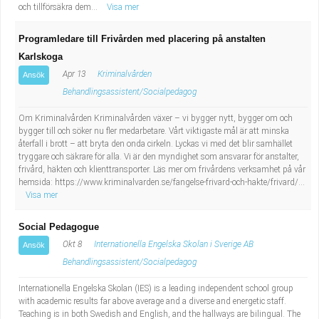
och tillförsäkra dem...
Visa mer
Programledare till Frivården med placering på anstalten
Karlskoga
Apr 13
Kriminalvården
Ansök
Behandlingsassistent/Socialpedagog
Om Kriminalvården Kriminalvården växer – vi bygger nytt, bygger om och
bygger till och söker nu fler medarbetare. Vårt viktigaste mål är att minska
återfall i brott – att bryta den onda cirkeln. Lyckas vi med det blir samhället
tryggare och säkrare för alla. Vi är den myndighet som ansvarar för anstalter,
frivård, häkten och klienttransporter. Läs mer om frivårdens verksamhet på vår
hemsida: https://www.kriminalvarden.se/fangelse-frivard-och-hakte/frivard/...
Visa mer
Social Pedagogue
Okt 8
Internationella Engelska Skolan i Sverige AB
Ansök
Behandlingsassistent/Socialpedagog
Internationella Engelska Skolan (IES) is a leading independent school group
with academic results far above average and a diverse and energetic staff.
Teaching is in both Swedish and English, and the hallways are bilingual. The