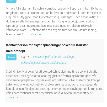
Vimora AB söker familjer och ensamstående som vill öppna sitt hem för barn,
ungdomar och vuxna som inte kan bo kvar i sin egen familj. Som familjehem
erbjuder du trygghet, stabilitet och omsorg i vardagen – och det är viktigt att
du kan avsätta tid, engagemang och ha möjlighet att erbjuda ett eget rum.
Uppdraget sker i nära samarbete med socialtjänsten, skolan, BUP och
vårdnadshavare. Du får stöd från oss dygnet runt och erbjuds utbildning,
bland annat Ett...
Visa mer
Kontaktperson för skyddsplaceringar sökes till Karlstad
med omnejd
Maj 15
Hänvisning till Arbetsförmedlingen
Ansök
Behandlingsassistent/Socialpedagog
Stöd för livet Vi arbetar för att ge stöd och vägledning till personer i utsatta
situationer, med syftet att skapa trygghet och främja självständighet. Vår
verksamhet präglas av hög sekretess och säkerhet, vilket ställer stora krav på
säkerhetsplanering och rutiner. Vi söker en engagerad och ansvarstagande
kontaktperson för skyddsplaceringar inom områdena avhopp från kriminalitet,
våld i nära relationer samt hedersrelaterat våld. Rollen innebär att ge st...
Visa mer