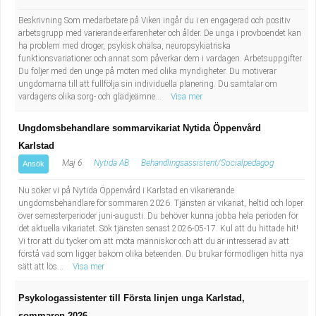
Industriell tillverkning
Behandlingsassistent/Socialpedagog
Beskrivning Som medarbetare på Viken ingår du i en engagerad och positiv
arbetsgrupp med varierande erfarenheter och ålder. De unga i provboendet kan
ha problem med droger, psykisk ohälsa, neuropsykiatriska
Installation, drift, underhåll
Tandsköterska
funktionsvariationer och annat som påverkar dem i vardagen. Arbetsuppgifter
Du följer med den unge på möten med olika myndigheter. Du motiverar
Kropps- och skönhetsvård
Budbilsförare
ungdomarna till att fullfölja sin individuella planering. Du samtalar om
vardagens olika sorg- och glädjeämne...
Visa mer
Kultur, media, design
Tidningsbud/Tidningsdistributör
Ungdomsbehandlare sommarvikariat Nytida Öppenvård
Karlstad
Militärt arbete
Lärare i fritidshem/Fritidspedagog
Maj 6
Nytida AB
Behandlingsassistent/Socialpedagog
Ansök
Naturbruk
Taxiförare/Taxichaufför
Nu söker vi på Nytida Öppenvård i Karlstad en vikarierande
ungdomsbehandlare för sommaren 2026. Tjänsten är vikariat, heltid och löper
över semesterperioder juni-augusti. Du behöver kunna jobba hela perioden för
Naturvetenskapligt arbete
Läkarsekreterare/Vårdadmin/Medicinsk
det aktuella vikariatet. Sök tjänsten senast 2026-05-17. Kul att du hittade hit!
Vi tror att du tycker om att möta människor och att du är intresserad av att
sekreterare
Pedagogiskt arbete
förstå vad som ligger bakom olika beteenden. Du brukar förmodligen hitta nya
sätt att lös...
Visa mer
Lastbilsförare m.fl.
Sanering och renhållning
Psykologassistenter till Första linjen unga Karlstad,
sommaren 2026