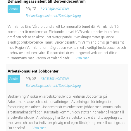
Behandlingsassistent till Beroendecentrum
Maj 13
Forshaga kommun
Ansök
Behandlingsassistent/Socialpedagog
Värmlands läns Vårdförbund är ett kommunalförbund där Värmlands 16
kommuner är medlemmar. Förbundet drivet HVB-verksamheter inom flera
områden och är en aktör i det övergripande utvecklingsarbetet gällande
skadligt bruk/beroende i länet. Beroendecentrum Värmland drivs gemensamt
med Region Värmland för målgruppen vuxna med skadligt bruk/beroende och
i behov av abstinensvård. Riddarnäset är en integrerad verksamhet där vi
tillsammans med Region Värmland bedr...
Visa mer
Arbetskonsulent Jobbcenter
Maj 30
Karlstads kommun
Ansök
Behandlingsassistent/Socialpedagog
Beskrivning Vi söker en arbetskonsulent till enheten Jobbcenter på
Arbetsmarknads- och socialförvaltningen, Avdelningen för integration,
försörjning och arbete. Jobbcenter är en enhet som jobbar med kommunala
arbetsmarknadsfrågor i Karlstads kommun och stöttar individer på vägen till
arbete eller studier. Arbetsuppgifter Som arbetskonsulent är ditt uppdrag att
motivera och coacha individer på väg mot egen försörjning, enskilt och i grupp.
Du är också ...
Visa mer