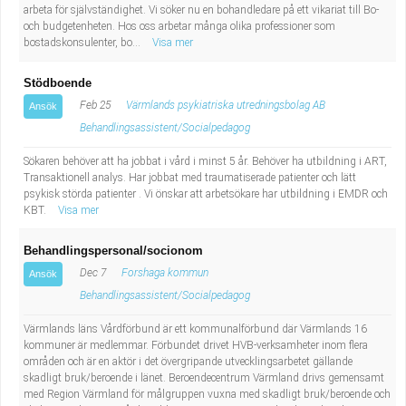
arbeta för självständighet. Vi söker nu en bohandledare på ett vikariat till Bo-
och budgetenheten. Hos oss arbetar många olika professioner som
bostadskonsulenter, bo...
Visa mer
Stödboende
Feb 25
Värmlands psykiatriska utredningsbolag AB
Ansök
Behandlingsassistent/Socialpedagog
Sökaren behöver att ha jobbat i vård i minst 5 år. Behöver ha utbildning i ART,
Transaktionell analys. Har jobbat med traumatiserade patienter och lätt
psykisk störda patienter . Vi önskar att arbetsökare har utbildning i EMDR och
KBT.
Visa mer
Behandlingspersonal/socionom
Dec 7
Forshaga kommun
Ansök
Behandlingsassistent/Socialpedagog
Värmlands läns Vårdförbund är ett kommunalförbund där Värmlands 16
kommuner är medlemmar. Förbundet drivet HVB-verksamheter inom flera
områden och är en aktör i det övergripande utvecklingsarbetet gällande
skadligt bruk/beroende i länet. Beroendecentrum Värmland drivs gemensamt
med Region Värmland för målgruppen vuxna med skadligt bruk/beroende och