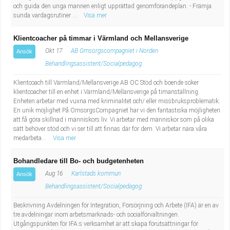
och guida den unga mannen enligt upprättad genomförandeplan. - Främja
sunda vardagsrutiner ...
Visa mer
Klientcoacher på timmar i Värmland och Mellansverige
Okt 17
AB Omsorgscompagniet i Norden
Ansök
Behandlingsassistent/Socialpedagog
Klientcoach till Värmland/Mellansverige AB OC Stöd och boende söker
klientcoacher till en enhet i Värmland/Mellansverige på timanställning.
Enheten arbetar med vuxna med kriminalitet och/ eller missbruksproblematik.
En unik möjlighet På OmsorgsCompagniet har vi den fantastiska möjligheten
att få göra skillnad i människors liv. Vi arbetar med människor som på olika
sätt behöver stöd och vi ser till att finnas där för dem. Vi arbetar nära våra
medarbeta...
Visa mer
Bohandledare till Bo- och budgetenheten
Aug 16
Karlstads kommun
Ansök
Behandlingsassistent/Socialpedagog
Beskrivning Avdelningen för Integration, Försörjning och Arbete (IFA) är en av
tre avdelningar inom arbetsmarknads- och socialförvaltningen.
Utgångspunkten för IFA:s verksamhet är att skapa förutsättningar för