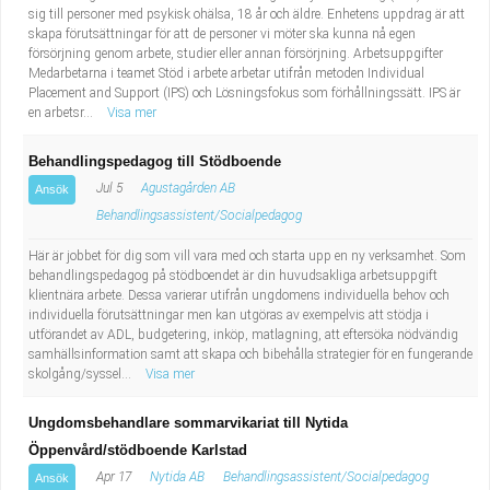
sig till personer med psykisk ohälsa, 18 år och äldre. Enhetens uppdrag är att
skapa förutsättningar för att de personer vi möter ska kunna nå egen
försörjning genom arbete, studier eller annan försörjning. Arbetsuppgifter
Medarbetarna i teamet Stöd i arbete arbetar utifrån metoden Individual
Placement and Support (IPS) och Lösningsfokus som förhållningssätt. IPS är
en arbetsr...
Visa mer
Behandlingspedagog till Stödboende
Jul 5
Agustagården AB
Ansök
Behandlingsassistent/Socialpedagog
Här är jobbet för dig som vill vara med och starta upp en ny verksamhet. Som
behandlingspedagog på stödboendet är din huvudsakliga arbetsuppgift
klientnära arbete. Dessa varierar utifrån ungdomens individuella behov och
individuella förutsättningar men kan utgöras av exempelvis att stödja i
utförandet av ADL, budgetering, inköp, matlagning, att eftersöka nödvändig
samhällsinformation samt att skapa och bibehålla strategier för en fungerande
skolgång/syssel...
Visa mer
Ungdomsbehandlare sommarvikariat till Nytida
Öppenvård/stödboende Karlstad
Apr 17
Nytida AB
Behandlingsassistent/Socialpedagog
Ansök