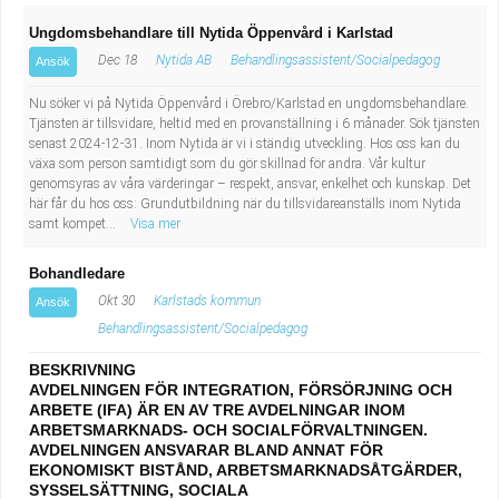
Ungdomsbehandlare till Nytida Öppenvård i Karlstad
Dec 18
Nytida AB
Behandlingsassistent/Socialpedagog
Ansök
Nu söker vi på Nytida Öppenvård i Örebro/Karlstad en ungdomsbehandlare.
Tjänsten är tillsvidare, heltid med en provanställning i 6 månader. Sök tjänsten
senast 2024-12-31. Inom Nytida är vi i ständig utveckling. Hos oss kan du
växa som person samtidigt som du gör skillnad för andra. Vår kultur
genomsyras av våra värderingar – respekt, ansvar, enkelhet och kunskap. Det
här får du hos oss: Grundutbildning när du tillsvidareanställs inom Nytida
samt kompet...
Visa mer
Bohandledare
Okt 30
Karlstads kommun
Ansök
Behandlingsassistent/Socialpedagog
BESKRIVNING
AVDELNINGEN FÖR INTEGRATION, FÖRSÖRJNING OCH
ARBETE (IFA) ÄR EN AV TRE AVDELNINGAR INOM
ARBETSMARKNADS- OCH SOCIALFÖRVALTNINGEN.
AVDELNINGEN ANSVARAR BLAND ANNAT FÖR
EKONOMISKT BISTÅND, ARBETSMARKNADSÅTGÄRDER,
SYSSELSÄTTNING, SOCIALA