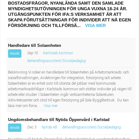
BOSTADSFRÅGOR, NYANLÄNDA SAMT DEN SAMLADE
MYNDIGHETSUTÖVNINGEN FÖR UNGA VUXNA 18-24 ÅR.
UTGÅNGSPUNKTEN FÖR IFA:S VERKSAMHET ÄR ATT
SKAPA FÖRUTSÄTTNINGAR FÖR INDIVIDER ATT NÅ EGEN
FÖRSÖRJNING OCH TILLFÖRSÄ...
VISA MER
Handledare till Solaenheten
Sep 10
Karlstads kommun
Ansök
Behandlingsassistent/Socialpedagog
Beskrivning Vi söker en handledare till Solaenheten på Arbetsmarknads- och
socialförvaltningen, Avdelningen för integration, försörjning och arbete.
Solaenheten är en enhet som till största del jobbar med kommunala
arbetsmarknadsfrågor i Karlstads kommun och stöttar individer på vägen till
arbete eller studier. I Solaenheten ingår verksamheterna Solareturen,
Aktivitetscenter och stöd till egen försörjning på Sola Byggåterbruk. Du kan
läsa mer om förva...
Visa mer
Ungdomsbehandlare till Nytida Öppenvård i Karlstad
Dec 3
Nytida AB
Behandlingsassistent/Socialpedagog
Ansök