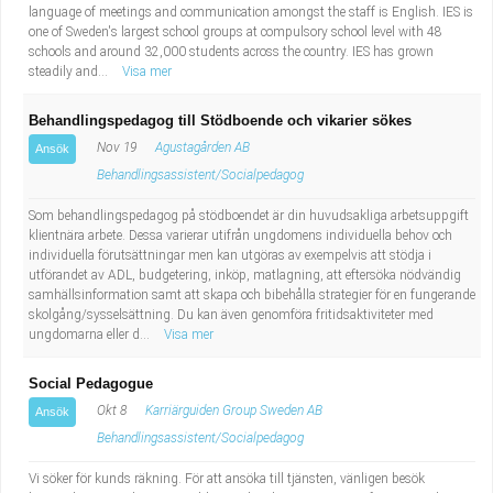
language of meetings and communication amongst the staff is English. IES is
one of Sweden's largest school groups at compulsory school level with 48
schools and around 32,000 students across the country. IES has grown
steadily and...
Visa mer
Behandlingspedagog till Stödboende och vikarier sökes
Nov 19
Agustagården AB
Ansök
Behandlingsassistent/Socialpedagog
Som behandlingspedagog på stödboendet är din huvudsakliga arbetsuppgift
klientnära arbete. Dessa varierar utifrån ungdomens individuella behov och
individuella förutsättningar men kan utgöras av exempelvis att stödja i
utförandet av ADL, budgetering, inköp, matlagning, att eftersöka nödvändig
samhällsinformation samt att skapa och bibehålla strategier för en fungerande
skolgång/sysselsättning. Du kan även genomföra fritidsaktiviteter med
ungdomarna eller d...
Visa mer
Social Pedagogue
Okt 8
Karriärguiden Group Sweden AB
Ansök
Behandlingsassistent/Socialpedagog
Vi söker för kunds räkning. För att ansöka till tjänsten, vänligen besök