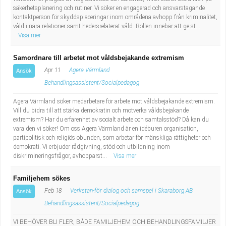
säkerhetsplanering och rutiner. Vi söker en engagerad och ansvarstagande
kontaktperson för skyddsplaceringar inom områdena avhopp från kriminalitet,
våld i nära relationer samt hedersrelaterat våld. Rollen innebär att ge st...
Visa mer
Samordnare till arbetet mot våldsbejakande extremism
Apr 11
Agera Värmland
Ansök
Behandlingsassistent/Socialpedagog
Agera Värmland söker medarbetare för arbete mot våldsbejakande extremism.
Vill du bidra till att stärka demokratin och motverka våldsbejakande
extremism? Har du erfarenhet av socialt arbete och samtalsstöd? Då kan du
vara den vi söker! Om oss Agera Värmland är en idéburen organisation,
partipolitisk och religiös obunden, som arbetar för mänskliga rättigheter och
demokrati. Vi erbjuder rådgivning, stöd och utbildning inom
diskrimineringsfrågor, avhopparst...
Visa mer
Familjehem sökes
Feb 18
Verkstan-för dialog och samspel i Skaraborg AB
Ansök
Behandlingsassistent/Socialpedagog
VI BEHÖVER BLI FLER, BÅDE FAMILJEHEM OCH BEHANDLINGSFAMILJER