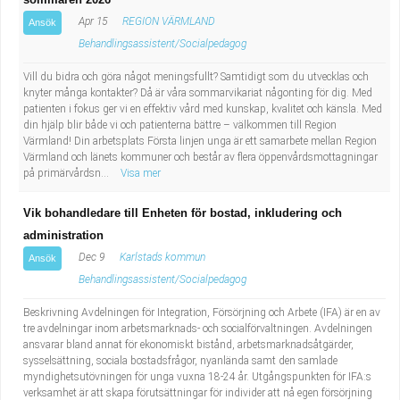
Fastighetsskötare
Socialt arbete
Apr 15
REGION VÄRMLAND
Ansök
Behandlingsassistent/Socialpedagog
Informatör/Kommunikatör
Säkerhetsarbete
Vill du bidra och göra något meningsfullt? Samtidigt som du utvecklas och
knyter många kontakter? Då är våra sommarvikariat någonting för dig. Med
Brevbärare
Tekniskt arbete
patienten i fokus ger vi en effektiv vård med kunskap, kvalitet och känsla. Med
din hjälp blir både vi och patienterna bättre – välkommen till Region
Sjuksköterska, grundutbildad
Transport
Värmland! Din arbetsplats Första linjen unga är ett samarbete mellan Region
Värmland och länets kommuner och består av flera öppenvårdsmottagningar
på primärvårdsn...
Visa mer
Kock, storhushåll
Vik bohandledare till Enheten för bostad, inkludering och
Undersköterska, vård- o specialavd. o mottagning
administration
Dec 9
Karlstads kommun
Ansök
Bibliotekarie
Behandlingsassistent/Socialpedagog
Beskrivning Avdelningen för Integration, Försörjning och Arbete (IFA) är en av
Administrativ assistent
tre avdelningar inom arbetsmarknads- och socialförvaltningen. Avdelningen
ansvarar bland annat för ekonomiskt bistånd, arbetsmarknadsåtgärder,
Lärare i gymnasiet
sysselsättning, sociala bostadsfrågor, nyanlända samt den samlade
myndighetsutövningen för unga vuxna 18-24 år. Utgångspunkten för IFA:s
verksamhet är att skapa förutsättningar för individer att nå egen försörjning