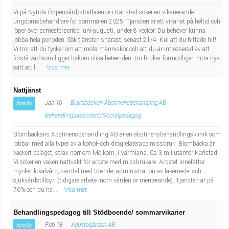
Vi på Nytida Öppenvård/stödboende i Karlstad söker en vikarierande
ungdomsbehandlare för sommaren 2025. Tjänsten är ett vikariat på heltid och
löper över semesterperiod juni-augusti, under 8 veckor. Du behöver kunna
jobba hela perioden. Sök tjänsten snarast, senast 21/4. Kul att du hittade hit!
Vi tror att du tycker om att möta människor och att du är intresserad av att
förstå vad som ligger bakom olika beteenden. Du brukar förmodligen hitta nya
sätt att l...
Visa mer
Nattjänst
Jan 16
Blombackan Abstinensbehandling AB
Ansök
Behandlingsassistent/Socialpedagog
Blombackans Abstinensbehandling AB är en abstinensbehandlingsklinik som
jobbar med alla typer av alkohol- och drogrelaterade missbruk. Blombacka är
vackert beläget, strax norr om Molkom, i Värmland. Ca 3 mil utanför Karlstad.
Vi söker en vaken nattvakt för arbete med missbrukare. Arbetet innefattar
mycket lokalvård, samtal med boende, administration av läkemedel och
sjukvårdstillsyn (tidigare arbete inom vården är meriterande). Tjänsten är på
76% och du ha...
Visa mer
Behandlingspedagog till Stödboende/ sommarvikarier
Feb 18
Agustagården AB
Ansök