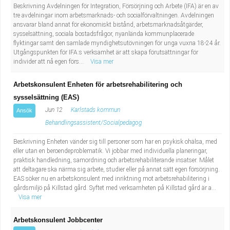
Beskrivning Avdelningen för Integration, Försörjning och Arbete (IFA) är en av
tre avdelningar inom arbetsmarknads- och socialförvaltningen. Avdelningen
ansvarar bland annat för ekonomiskt bistånd, arbetsmarknadsåtgärder,
sysselsättning, sociala bostadsfrågor, nyanlända kommunplacerade
flyktingar samt den samlade myndighetsutövningen för unga vuxna 18-24 år.
Utgångspunkten för IFA:s verksamhet är att skapa förutsättningar för
individer att nå egen förs...
Visa mer
Arbetskonsulent Enheten för arbetsrehabilitering och
sysselsättning (EAS)
Jun 12
Karlstads kommun
Ansök
Behandlingsassistent/Socialpedagog
Beskrivning Enheten vänder sig till personer som har en psykisk ohälsa, med
eller utan en beroendeproblematik. Vi jobbar med individuella planeringar,
praktisk handledning, samordning och arbetsrehabiliterande insatser. Målet
att deltagare ska närma sig arbete, studier eller på annat sätt egen försörjning.
EAS söker nu en arbetskonsulent med inriktning mot arbetsrehabilitering i
gårdsmiljö på Killstad gård. Syftet med verksamheten på Killstad gård är a...
Visa mer
Arbetskonsulent Jobbcenter