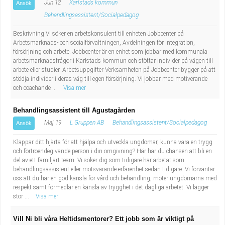
Jun 12
Karlstads kommun
Ansök
Behandlingsassistent/Socialpedagog
Beskrivning Vi söker en arbetskonsulent till enheten Jobbcenter på
Arbetsmarknads- och socialförvaltningen, Avdelningen för integration,
försörjning och arbete. Jobbcenter är en enhet som jobbar med kommunala
arbetsmarknadsfrågor i Karlstads kommun och stöttar individer på vägen till
arbete eller studier. Arbetsuppgifter Verksamheten på Jobbcenter bygger på att
stödja individer i deras väg till egen försörjning. Vi jobbar med motiverande
och coachande ...
Visa mer
Behandlingsassistent till Agustagården
Maj 19
L Gruppen AB
Behandlingsassistent/Socialpedagog
Ansök
Klappar ditt hjärta för att hjälpa och utveckla ungdomar, kunna vara en trygg
och förtroendegivande person i din omgivning? Här har du chansen att bli en
del av ett familjärt team. Vi söker dig som tidigare har arbetat som
behandlingsassistent eller motsvarande erfarenhet sedan tidigare. Vi förväntar
oss att du har en god känsla för vård och behandling, möter ungdomarna med
respekt samt förmedlar en känsla av trygghet i det dagliga arbetet. Vi lägger
stor ...
Visa mer
Vill Ni bli våra Heltidsmentorer? Ett jobb som är viktigt på