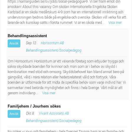
https://karriarguiden.se/sv/jobb/social-pedagogue-9. Vi ser fram emot din
ansökan! About this vacancy Om skolan Internationella Engelska Skolan
Karlstad är en skola medårskurs 4-9 som har en internationell inriktning och
undervisningen bedrivs både på engelska och svenska. Skolan vill verka för att
lärande och kunskap sätts i första rummet. Vi är en skola med...
Visa mer
Behandlingsassistent
Sep 12
Horisontum AB
Ansök
Behandlingsassistent/Socialpedagog
Om Horisontum Horisontum är ett växande företag som erbjuder trygga och
säkra skyddade boenden för kvinnor och män som är i behov av skydd i
kombination med stöd och omsorg. Skyddsbehovet kan bland annat bero på
gängvåld, våld i nära relation eller hedersrelaterat våld och förtryck. Våra
boenden är utformade för att möta de specifika behov som varje individ har. Vi
samverkar med berörda myndigheter och finns i hela Sverige. Vårt mål är att
genom individanp...
Visa mer
Familjehem / Jourhem sökes
Okt 8
Vivant Assistans AB
Ansök
Behandlingsassistent/Socialpedagog
Nu söker vi jour- och familjehem i hela Sverige! Trygga barn är en familje- och