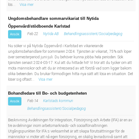
lös...
Visa mer
Ungdomsbehandlare sommarvikariat till Nytida
Öppenvård/stödboende Karlstad
Feb 22
Nytida AB
Behandlingsassistent/Socialpedagog
Ansök
Nu söker vi på Nytida Öppenvård i Karlstad en vikarierande
ungdomsbehandlare för sommaren 2024. Tjänsten är vikariat, 75% och löper
över semesterperiod juni-juli. Du behöver kunna jobba hela perioden. Sök
tjänsten senast 2024-03-17. Kul att du hittade hit! Vi tror att du tycker om att
möta människor och att du är intresserad av att förstå vad som ligger bakom
olika beteenden. Du brukar förmodligen hitta nya sätt att lösa en situation. Det
löser sig oftast...
Visa mer
Bohandledare till Bo- och budgetenheten
Feb 14
Karlstads kommun
Ansök
Behandlingsassistent/Socialpedagog
Beskrivning Avdelningen för Integration, Försörjning och Arbete (IFA) är en av
tre avdelningar inom arbetsmarknads- och socialförvaltningen.
Utgångspunkten för IFA:s verksamhet är att skapa förutsättningar för de
människor vi möter att nå egen försörjning, en skälig levnadsnivå samt att