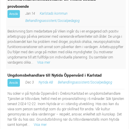
provboende
Jan 14
Karlstads kommun
Ansök
Behandlingsassistent/Socialpedagog
Beskrivning Som medarbetare på Viken ingår du i en engagerad och positiv
arbetsgrupp på elva personer med varierande erfarenheter och ålder. De unga i
provboendet kan ha problem med droger, psykisk ohälsa, neuropsykiatriska
funktionsvariationer och annat som påverkar dem i vardagen. Arbetsuppgifter
Du följer med den unge på möten med olika myndigheter. Du motiverar
ungdomarna till att fullfölja sin individuella planering. Du samtalar om
vardagens olika...
Visa mer
Ungdomsbehandlare till Nytida Öppenvård i Karlstad
Dec 3
Nytida AB
Behandlingsassistent/Socialpedagog
Ansök
Nu söker vi på Nytida Öppenvård i Örebro/Karlstad en ungdomsbehandlare.
Tjänsten är tillsvidare, heltid med en provanställning i 6 månader. Sök tjänsten
senast 2024-12-22. Inom Nytida är vi i ständig utveckling. Hos oss kan du
växa som person samtidigt som du gör skillnad för andra. Vår kultur
genomsyras av våra värderingar – respekt, ansvar, enkelhet och kunskap. Det
här får du hos oss: Grundutbildning när du tillsvidareanställs inom Nytida
samt kompet...
Visa mer