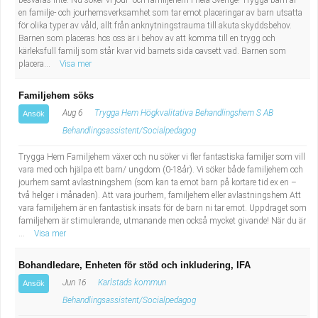
besvaras inte. Nu söker vi jour- och familjehem i hela Sverige! Trygga barn är
en familje- och jourhemsverksamhet som tar emot placeringar av barn utsatta
för olika typer av våld, allt från anknytningstrauma till akuta skyddsbehov.
Barnen som placeras hos oss är i behov av att komma till en trygg och
kärleksfull familj som står kvar vid barnets sida oavsett vad. Barnen som
placera...
Visa mer
Familjehem söks
Aug 6
Trygga Hem Högkvalitativa Behandlingshem S AB
Ansök
Behandlingsassistent/Socialpedagog
Trygga Hem Familjehem växer och nu söker vi fler fantastiska familjer som vill
vara med och hjälpa ett barn/ ungdom (0-18år). Vi söker både familjehem och
jourhem samt avlastningshem (som kan ta emot barn på kortare tid ex en –
två helger i månaden). Att vara jourhem, familjehem eller avlastningshem Att
vara familjehem är en fantastisk insats för de barn ni tar emot. Uppdraget som
familjehem är stimulerande, utmanande men också mycket givande! När du är
...
Visa mer
Bohandledare, Enheten för stöd och inkludering, IFA
Jun 16
Karlstads kommun
Ansök
Behandlingsassistent/Socialpedagog