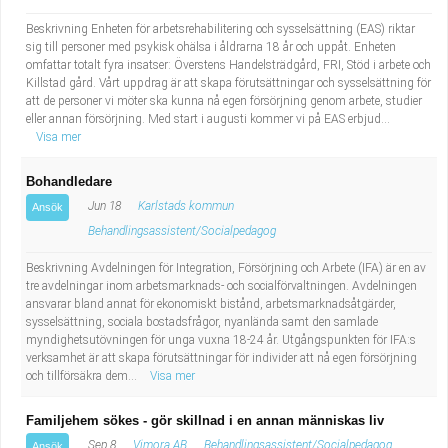
Beskrivning Enheten för arbetsrehabilitering och sysselsättning (EAS) riktar
sig till personer med psykisk ohälsa i åldrarna 18 år och uppåt. Enheten
omfattar totalt fyra insatser: Överstens Handelsträdgård, FRI, Stöd i arbete och
Killstad gård. Vårt uppdrag är att skapa förutsättningar och sysselsättning för
att de personer vi möter ska kunna nå egen försörjning genom arbete, studier
eller annan försörjning. Med start i augusti kommer vi på EAS erbjud...
Visa mer
Bohandledare
Jun 18
Karlstads kommun
Ansök
Behandlingsassistent/Socialpedagog
Beskrivning Avdelningen för Integration, Försörjning och Arbete (IFA) är en av
tre avdelningar inom arbetsmarknads- och socialförvaltningen. Avdelningen
ansvarar bland annat för ekonomiskt bistånd, arbetsmarknadsåtgärder,
sysselsättning, sociala bostadsfrågor, nyanlända samt den samlade
myndighetsutövningen för unga vuxna 18-24 år. Utgångspunkten för IFA:s
verksamhet är att skapa förutsättningar för individer att nå egen försörjning
och tillförsäkra dem...
Visa mer
Familjehem sökes - gör skillnad i en annan människas liv
Sep 8
Vimora AB
Behandlingsassistent/Socialpedagog
Ansök