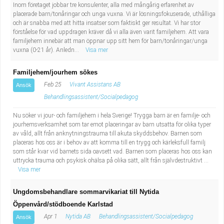
Inom företaget jobbar tre konsulenter, alla med mångårig erfarenhet av
placerade barn/tonåringar och unga vuxna. Vi är lösningsfokuserade, uthålliga
och är snabba med att hitta insatser som faktiskt ger resultat. Vi har stor
förståelse för vad uppdragen kräver då vi alla även varit familjehem. Att vara
familjehem innebär att man öppnar upp sitt hem för barn/tonåringar/unga
vuxna (0-21 år). Anledn...
Visa mer
Familjehem/jourhem sökes
Feb 25
Vivant Assistans AB
Ansök
Behandlingsassistent/Socialpedagog
Nu söker vi jour- och familjehem i hela Sverige! Trygga barn är en familje- och
jourhemsverksamhet som tar emot placeringar av barn utsatta för olika typer
av våld, allt från anknytningstrauma till akuta skyddsbehov. Barnen som
placeras hos oss är i behov av att komma till en trygg och kärleksfull familj
som står kvar vid barnets sida oavsett vad. Barnen som placeras hos oss kan
uttrycka trauma och psykisk ohälsa på olika sätt, allt från självdestruktivt ...
Visa mer
Ungdomsbehandlare sommarvikariat till Nytida
Öppenvård/stödboende Karlstad
Apr 1
Nytida AB
Behandlingsassistent/Socialpedagog
Ansök