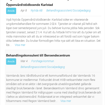
Öppenvård/stödboende Karlstad
Apr 8
Nytida AB
Behandlingsassistent/Socialpedagog
Ansök
Vipå Nytida Öppenvård/stödboende i Karlstad söker en vikarierande
ungdomsbehandlare för sommaren 2024. Tjänsten är vikariat på heltid och
löper över semesterperiod juni-juli. Du behöver kunna jobba hela perioden. Sök
tjänsten snarast, senast 21/4. Kul att du hittade hit!Vi tror att du tycker om att
möta människor och att du är intresserad av att förstå vad som ligger bakom
olika beteenden. Du brukar förmodligen hitta nya sätt att lösa en situation. Det
lös...
Visa mer
Behandlingskonsulent till Beroendecentrum
Mar 4
Forshaga kommun
Ansök
Behandlingsassistent/Socialpedagog
Värmlands läns Vårdförbund är ett kommunalförbund där Värmlands 16
kommuner är medlemmar. Förbundet drivet HVB-verksamheter inom flera
områden och är en aktör i det övergripande utvecklingsarbetet gällande
skadligt bruk/beroende i länet. Beroendecentrum Värmland drivs gemensamt
med Region Värmland för målgruppen vuxna med skadligt bruk/beroende och
i behov av abstinensvård. Riddarnäset är en integrerad verksamhet där vi
tillsammans med Region Värmland bedr...
Visa mer