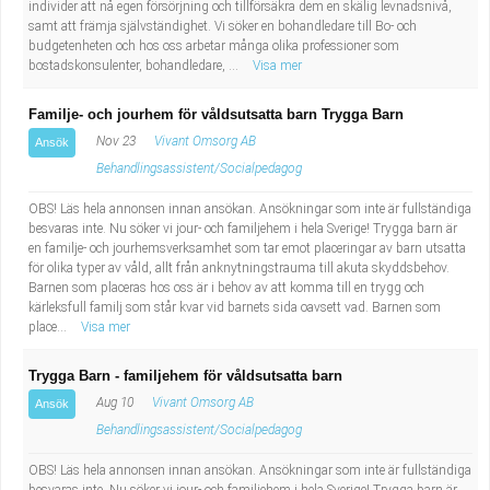
individer att nå egen försörjning och tillförsäkra dem en skälig levnadsnivå,
samt att främja självständighet. Vi söker en bohandledare till Bo- och
budgetenheten och hos oss arbetar många olika professioner som
bostadskonsulenter, bohandledare, ...
Visa mer
Familje- och jourhem för våldsutsatta barn Trygga Barn
Nov 23
Vivant Omsorg AB
Ansök
Behandlingsassistent/Socialpedagog
OBS! Läs hela annonsen innan ansökan. Ansökningar som inte är fullständiga
besvaras inte. Nu söker vi jour- och familjehem i hela Sverige! Trygga barn är
en familje- och jourhemsverksamhet som tar emot placeringar av barn utsatta
för olika typer av våld, allt från anknytningstrauma till akuta skyddsbehov.
Barnen som placeras hos oss är i behov av att komma till en trygg och
kärleksfull familj som står kvar vid barnets sida oavsett vad. Barnen som
place...
Visa mer
Trygga Barn - familjehem för våldsutsatta barn
Aug 10
Vivant Omsorg AB
Ansök
Behandlingsassistent/Socialpedagog
OBS! Läs hela annonsen innan ansökan. Ansökningar som inte är fullständiga