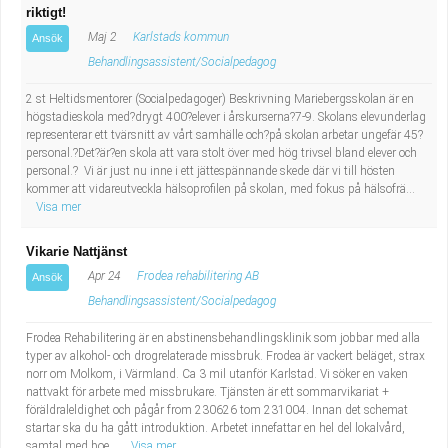
riktigt!
Maj 2
Karlstads kommun
Ansök
Behandlingsassistent/Socialpedagog
2 st Heltidsmentorer (Socialpedagoger) Beskrivning Mariebergsskolan är en
högstadieskola med?drygt 400?elever i årskurserna?7-9. Skolans elevunderlag
representerar ett tvärsnitt av vårt samhälle och?på skolan arbetar ungefär 45?
personal.?Det?är?en skola att vara stolt över med hög trivsel bland elever och
personal.? Vi är just nu inne i ett jättespännande skede där vi till hösten
kommer att vidareutveckla hälsoprofilen på skolan, med fokus på hälsofrä...
Visa mer
Vikarie Nattjänst
Apr 24
Frodea rehabilitering AB
Ansök
Behandlingsassistent/Socialpedagog
Frodea Rehabilitering är en abstinensbehandlingsklinik som jobbar med alla
typer av alkohol- och drogrelaterade missbruk. Frodea är vackert beläget, strax
norr om Molkom, i Värmland. Ca 3 mil utanför Karlstad. Vi söker en vaken
nattvakt för arbete med missbrukare. Tjänsten är ett sommarvikariat +
föräldraleldighet och pågår from 230626 tom 231004. Innan det schemat
startar ska du ha gått introduktion. Arbetet innefattar en hel del lokalvård,
samtal med boe...
Visa mer