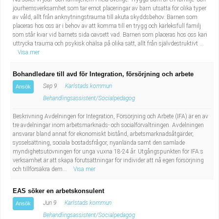
jourhemsverksamhet som tar emot placeringar av barn utsatta för olika typer
av våld, allt från anknytningstrauma till akuta skyddsbehov. Barnen som
placeras hos oss är i behov av att komma till en trygg och kärleksfull familj
som står kvar vid barnets sida oavsett vad. Barnen som placeras hos oss kan
uttrycka trauma och psykisk ohälsa på olika sätt, allt från självdestruktivt ...
Visa mer
Bohandledare till avd för Integration, försörjning och arbete
Sep 9
Karlstads kommun
Ansök
Behandlingsassistent/Socialpedagog
Beskrivning Avdelningen för Integration, Försörjning och Arbete (IFA) är en av
tre avdelningar inom arbetsmarknads- och socialförvaltningen. Avdelningen
ansvarar bland annat för ekonomiskt bistånd, arbetsmarknadsåtgärder,
sysselsättning, sociala bostadsfrågor, nyanlända samt den samlade
myndighetsutövningen för unga vuxna 18-24 år. Utgångspunkten för IFA:s
verksamhet är att skapa förutsättningar för individer att nå egen försörjning
och tillförsäkra dem...
Visa mer
EAS söker en arbetskonsulent
Jun 9
Karlstads kommun
Ansök
Behandlingsassistent/Socialpedagog