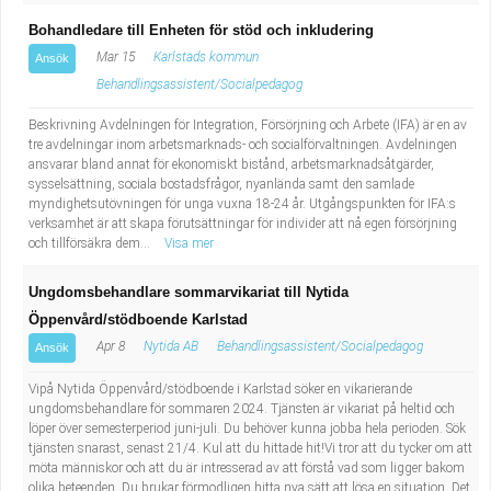
Bohandledare till Enheten för stöd och inkludering
Mar 15
Karlstads kommun
Ansök
Behandlingsassistent/Socialpedagog
Beskrivning Avdelningen för Integration, Försörjning och Arbete (IFA) är en av
tre avdelningar inom arbetsmarknads- och socialförvaltningen. Avdelningen
ansvarar bland annat för ekonomiskt bistånd, arbetsmarknadsåtgärder,
sysselsättning, sociala bostadsfrågor, nyanlända samt den samlade
myndighetsutövningen för unga vuxna 18-24 år. Utgångspunkten för IFA:s
verksamhet är att skapa förutsättningar för individer att nå egen försörjning
och tillförsäkra dem...
Visa mer
Ungdomsbehandlare sommarvikariat till Nytida
Öppenvård/stödboende Karlstad
Apr 8
Nytida AB
Behandlingsassistent/Socialpedagog
Ansök
Vipå Nytida Öppenvård/stödboende i Karlstad söker en vikarierande
ungdomsbehandlare för sommaren 2024. Tjänsten är vikariat på heltid och
löper över semesterperiod juni-juli. Du behöver kunna jobba hela perioden. Sök
tjänsten snarast, senast 21/4. Kul att du hittade hit!Vi tror att du tycker om att
möta människor och att du är intresserad av att förstå vad som ligger bakom
olika beteenden. Du brukar förmodligen hitta nya sätt att lösa en situation. Det