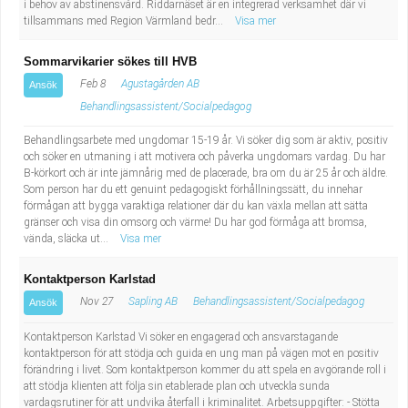
i behov av abstinensvård. Riddarnäset är en integrerad verksamhet där vi
tillsammans med Region Värmland bedr...
Visa mer
Sommarvikarier sökes till HVB
Feb 8
Agustagården AB
Ansök
Behandlingsassistent/Socialpedagog
Behandlingsarbete med ungdomar 15-19 år. Vi söker dig som är aktiv, positiv
och söker en utmaning i att motivera och påverka ungdomars vardag. Du har
B-körkort och är inte jämnårig med de placerade, bra om du är 25 år och äldre.
Som person har du ett genuint pedagogiskt förhållningssätt, du innehar
förmågan att bygga varaktiga relationer där du kan växla mellan att sätta
gränser och visa din omsorg och värme! Du har god förmåga att bromsa,
vända, släcka ut...
Visa mer
Kontaktperson Karlstad
Nov 27
Sapling AB
Behandlingsassistent/Socialpedagog
Ansök
Kontaktperson Karlstad Vi söker en engagerad och ansvarstagande
kontaktperson för att stödja och guida en ung man på vägen mot en positiv
förändring i livet. Som kontaktperson kommer du att spela en avgörande roll i
att stödja klienten att följa sin etablerade plan och utveckla sunda
vardagsrutiner för att undvika återfall i kriminalitet. Arbetsuppgifter: - Stötta