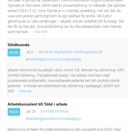
Nu söker vi på Nytida Öppenvård i Örebro/Karlstad en ungdomsbehandlare.
Tjänsten är tillsvidare, heltid med en provanställning i 6 månader. Sök tjänsten
senast 2024-12-22. Inom Nytida är vi i ständig utveckling. Hos oss kan du
växa som person samtidigt som du gör skillnad för andra. Vår kultur
genomsyras av våra värderingar – respekt, ansvar, enkelhet och kunskap. Det
här får du hos oss: Grundutbildning när du tillsvidareanställs inom Nytida
samt kompet...
Visa mer
Stödboende
Jul 2
Värmlands psykiatriska utredningsbolag AB
Ansök
Behandlingsassistent/Socialpedagog
Sökaren behöver att ha jobbat i vård i minst 5 år. Behöver ha utbildning i ART,
Konflikt hantering, Transaktionell analys. Har jobbat med barn med
psykosociala problematik, traumatiserade patienter och lätt psykisk störda
patienter . Vi önskar att arbetsökare har utbildning i pedagogik, EMDR och
KBT.
Visa mer
Arbetskonsulent till Stöd i arbete
Jun 28
Karlstads kommun
Ansök
Behandlingsassistent/Socialpedagog
Beskrivning Enheten för arbetsrehabilitering och sysselsättning (EAS) riktar