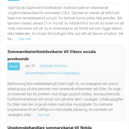
Vipå Nytida Öppenvård/stödboende i Karlstad söker en vikarierande
ungdomsbehandlare för sommaren 2024. Tjänsten är vikariat på heltid och
löper över semesterperiod juni-juli. Du behöver kunna jobba hela perioden. Sök
tjänsten snarast, senast 21/4. Kul att du hittade hit!Vi tror att du tycker om att
möta människor och att du är intresserad av att förstå vad som ligger bakom
olika beteenden. Du brukar förmodligen hitta nya sätt att lösa en situation. Det
lös...
Visa mer
Sommarvikarier/timtidsvikarier till Vikens sociala
provboende
Apr 10
Karlstads kommun
Ansök
Behandlingsassistent/Socialpedagog
Beskrivning Som medarbetare på Viken ingår du i en engagerad och positiv
arbetsgrupp på elva personer med varierande erfarenheter och ålder. De unga i
provboendet kan ha problem med droger, psykisk ohälsa, neuropsykiatriska
funktionsvariationer och annat som påverkar dem i vardagen. Arbetsuppgifter
Du följer med den unge på möten med olika myndigheter. Du motiverar
ungdomarna till att fullfölja sin individuella planering. Du samtalar om
vardagens olika...
Visa mer
Ungdomsbehandlare sommarvikariat till Nytida