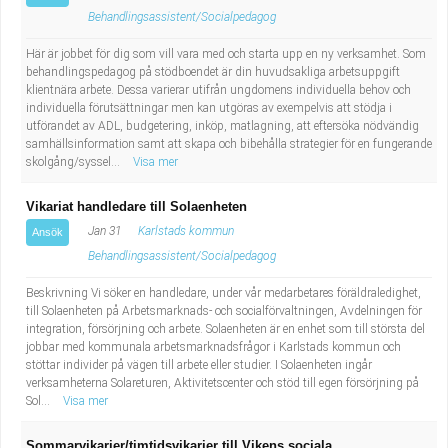
Behandlingsassistent/Socialpedagog
Här är jobbet för dig som vill vara med och starta upp en ny verksamhet. Som
behandlingspedagog på stödboendet är din huvudsakliga arbetsuppgift
klientnära arbete. Dessa varierar utifrån ungdomens individuella behov och
individuella förutsättningar men kan utgöras av exempelvis att stödja i
utförandet av ADL, budgetering, inköp, matlagning, att eftersöka nödvändig
samhällsinformation samt att skapa och bibehålla strategier för en fungerande
skolgång/syssel...
Visa mer
Vikariat handledare till Solaenheten
Jan 31
Karlstads kommun
Ansök
Behandlingsassistent/Socialpedagog
Beskrivning Vi söker en handledare, under vår medarbetares föräldraledighet,
till Solaenheten på Arbetsmarknads- och socialförvaltningen, Avdelningen för
integration, försörjning och arbete. Solaenheten är en enhet som till största del
jobbar med kommunala arbetsmarknadsfrågor i Karlstads kommun och
stöttar individer på vägen till arbete eller studier. I Solaenheten ingår
verksamheterna Solareturen, Aktivitetscenter och stöd till egen försörjning på
Sol...
Visa mer
Sommarvikarier/timtidsvikarier till Vikens sociala