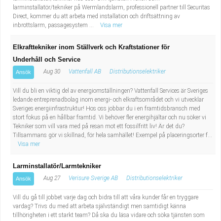
larminstallatör/tekniker på Wermlandslarm, professionell partner till Securitas
Direct, kommer du att arbeta med installation och driftsättning av
inbrottslarm, passagesystem ...
Visa mer
Elkrafttekniker inom Ställverk och Kraftstationer för
Underhåll och Service
Aug 30
Vattenfall AB
Distributionselektriker
Ansök
Vill du bli en viktig del av energiomställningen? Vattenfall Services är Sveriges
ledande entreprenadbolag inom energi- och elkraftsområdet och vi utvecklar
Sveriges energiinfrastruktur! Hos oss jobbar du i en framtidsbransch med
stort fokus på en hållbar framtid. Vi behöver fler energihjältar och nu söker vi
Tekniker som vill vara med på resan mot ett fossilfritt liv! Är det du?
Tillsammans gör vi skillnad, för hela samhället! Exempel på placeringsorter f...
Visa mer
Larminstallatör/Larmtekniker
Aug 27
Verisure Sverige AB
Distributionselektriker
Ansök
Vill du gå till jobbet varje dag och bidra till att våra kunder får en tryggare
vardag? Trivs du med att arbeta självständigt men samtidigt känna
tillhörigheten i ett starkt team? Då ska du läsa vidare och söka tjänsten som