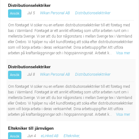
Distributionselektriker
Jul 5
Wikan Personal AB
Distributionselektriker
Ansök
Om företaget Vi söker nu en erfaren distributionselektriker till ett företag med
bas i Värmland. Företaget är ett anrikt elföretag som utför arbeten runt om i
mellersta Sverige. Vi ser att du bor någonstans i mellan Sverige tex i Värmland
eller Örebro. Vi hjälper nu vårt kundföretag att söka efter distributionselektriker
som vill börja arbeta i deras verksamhet. Dina arbetsuppgifter Att utföra
arbeten på kraftanläggningar och i högspänningsnät. Arbetet k...
Visa mer
Distributionselektriker
Jul 8
Wikan Personal AB
Distributionselektriker
Ansök
Om företaget Vi söker nu en erfaren distributionselektriker till ett företag med
bas i Värmland. Företaget är ett anrikt elföretag som utför arbeten runt om i
mellersta Sverige. Vi ser att du bor någonstans i mellan Sverige tex i Värmland
eller Örebro. Vi hjälper nu vårt kundföretag att söka efter distributionselektriker
som vill börja arbeta i deras verksamhet. Dina arbetsuppgifter Att utföra
arbeten på kraftanläggningar och i högspänningsnät. Arbetet k...
Visa mer
Eltekniker till järnvägen
Jun 4
eLinked AB
Eltekniker,
Ansök