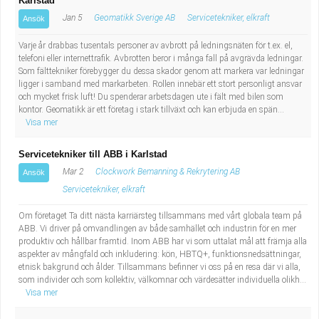
Karlstad
Jan 5
Geomatikk Sverige AB
Servicetekniker, elkraft
Ansök
Varje år drabbas tusentals personer av avbrott på ledningsnäten för t.ex. el,
telefoni eller internettrafik. Avbrotten beror i många fall på avgrävda ledningar.
Som fälttekniker förebygger du dessa skador genom att markera var ledningar
ligger i samband med markarbeten. Rollen innebär ett stort personligt ansvar
och mycket frisk luft! Du spenderar arbetsdagen ute i fält med bilen som
kontor. Geomatikk är ett företag i stark tillväxt och kan erbjuda en spän...
Visa mer
Servicetekniker till ABB i Karlstad
Mar 2
Clockwork Bemanning & Rekrytering AB
Ansök
Servicetekniker, elkraft
Om företaget Ta ditt nästa karriärsteg tillsammans med vårt globala team på
ABB. Vi driver på omvandlingen av både samhället och industrin för en mer
produktiv och hållbar framtid. Inom ABB har vi som uttalat mål att främja alla
aspekter av mångfald och inkludering: kön, HBTQ+, funktionsnedsättningar,
etnisk bakgrund och ålder. Tillsammans befinner vi oss på en resa där vi alla,
som individer och som kollektiv, välkomnar och värdesätter individuella olikh...
Visa mer