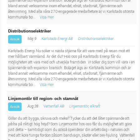
spännande och expansiv bransch. Bolaget ägs av Karlstads kommun och är
Fastighetsskötare
Socialt arbete
bland annat verksamma inom elhandel, elnät, stadsnät, fjärrvärme och
återvinning. Med alla våra 270 engagerade medarbetare är vi Karlstads största
kommunala bo...
Visa mer
Informatör/Kommunikatör
Säkerhetsarbete
Distributionselektriker
Brevbärare
Tekniskt arbete
Maj 9
Karlstads Energi AB
Distributionselektriker
Ansök
Sjuksköterska, grundutbildad
Transport
Karlstads Energi Nu söker vi nästa stjärna för att vara med på resan mot ett
mer hållbart Värmland. Är det du? Hos oss på Karlstads Energi får du
möjligheten att vara med och utveckla framtiden. Vi söker dig som vill vara i en
Kock, storhushåll
spännande och expansiv bransch. Bolaget ägs av Karlstads kommun och är
bland annat verksamma inom elhandel, elnät, stadsnät, fjärrvärme och
Undersköterska, vård- o specialavd. o mottagning
återvinning. Med alla våra 270 engagerade medarbetare är vi Karlstads största
kommunala bo...
Visa mer
Bibliotekarie
Linjemontör till region- och stamnät
Aug 28
Vattenfall AB
Linjemontör, elkraft
Ansök
Administrativ assistent
Gillar du att bygga, skruva och meka? Tycker du att det låter spännande att
jobba på riktigt hög höjd? Som Linjemontör hos oss får du möjlighet att göra
Lärare i gymnasiet
just detta – samtidigt som du också spenderar din arbetsdag i naturen och
med att köra tunga fordon såsom bandvagn, skoter eller sex-hjuling. Vattenfall