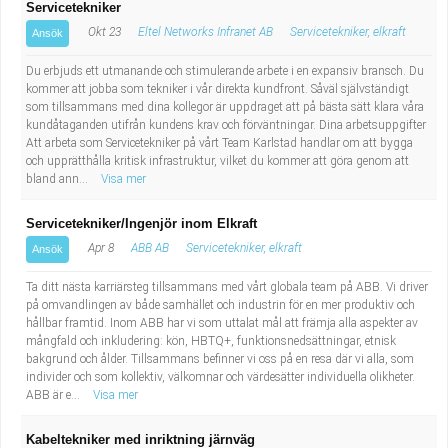
Servicetekniker
Okt 23
Eltel Networks Infranet AB
Servicetekniker, elkraft
Ansök
Du erbjuds ett utmanande och stimulerande arbete i en expansiv bransch. Du
kommer att jobba som tekniker i vår direkta kundfront. Såväl självständigt
som tillsammans med dina kollegor är uppdraget att på bästa sätt klara våra
kundåtaganden utifrån kundens krav och förväntningar. Dina arbetsuppgifter
Att arbeta som Servicetekniker på vårt Team Karlstad handlar om att bygga
och upprätthålla kritisk infrastruktur, vilket du kommer att göra genom att
bland ann...
Visa mer
Servicetekniker/Ingenjör inom Elkraft
Apr 8
ABB AB
Servicetekniker, elkraft
Ansök
Ta ditt nästa karriärsteg tillsammans med vårt globala team på ABB. Vi driver
på omvandlingen av både samhället och industrin för en mer produktiv och
hållbar framtid. Inom ABB har vi som uttalat mål att främja alla aspekter av
mångfald och inkludering: kön, HBTQ+, funktionsnedsättningar, etnisk
bakgrund och ålder. Tillsammans befinner vi oss på en resa där vi alla, som
individer och som kollektiv, välkomnar och värdesätter individuella olikheter.
ABB är e...
Visa mer
Kabeltekniker med inriktning järnväg