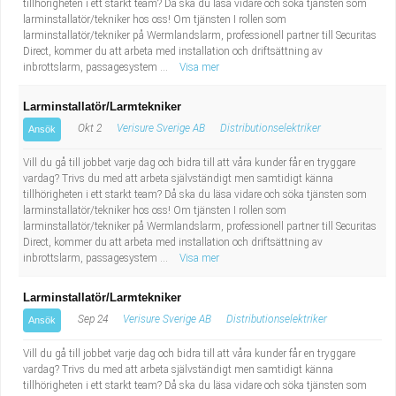
tillhörigheten i ett starkt team? Då ska du läsa vidare och söka tjänsten som
larminstallatör/tekniker hos oss! Om tjänsten I rollen som
larminstallatör/tekniker på Wermlandslarm, professionell partner till Securitas
Direct, kommer du att arbeta med installation och driftsättning av
inbrottslarm, passagesystem ...
Visa mer
Larminstallatör/Larmtekniker
Okt 2
Verisure Sverige AB
Distributionselektriker
Ansök
Vill du gå till jobbet varje dag och bidra till att våra kunder får en tryggare
vardag? Trivs du med att arbeta självständigt men samtidigt känna
tillhörigheten i ett starkt team? Då ska du läsa vidare och söka tjänsten som
larminstallatör/tekniker hos oss! Om tjänsten I rollen som
larminstallatör/tekniker på Wermlandslarm, professionell partner till Securitas
Direct, kommer du att arbeta med installation och driftsättning av
inbrottslarm, passagesystem ...
Visa mer
Larminstallatör/Larmtekniker
Sep 24
Verisure Sverige AB
Distributionselektriker
Ansök
Vill du gå till jobbet varje dag och bidra till att våra kunder får en tryggare
vardag? Trivs du med att arbeta självständigt men samtidigt känna
tillhörigheten i ett starkt team? Då ska du läsa vidare och söka tjänsten som