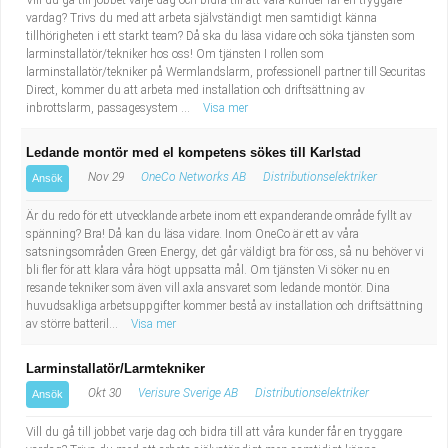
Vill du gå till jobbet varje dag och bidra till att våra kunder får en tryggare
vardag? Trivs du med att arbeta självständigt men samtidigt känna
tillhörigheten i ett starkt team? Då ska du läsa vidare och söka tjänsten som
larminstallatör/tekniker hos oss! Om tjänsten I rollen som
larminstallatör/tekniker på Wermlandslarm, professionell partner till Securitas
Direct, kommer du att arbeta med installation och driftsättning av
inbrottslarm, passagesystem ...
Visa mer
Ledande montör med el kompetens sökes till Karlstad
Nov 29
OneCo Networks AB
Distributionselektriker
Ansök
Är du redo för ett utvecklande arbete inom ett expanderande område fyllt av
spänning? Bra! Då kan du läsa vidare. Inom OneCo är ett av våra
satsningsområden Green Energy, det går väldigt bra för oss, så nu behöver vi
bli fler för att klara våra högt uppsatta mål. Om tjänsten Vi söker nu en
resande tekniker som även vill axla ansvaret som ledande montör. Dina
huvudsakliga arbetsuppgifter kommer bestå av installation och driftsättning
av större batteril...
Visa mer
Larminstallatör/Larmtekniker
Okt 30
Verisure Sverige AB
Distributionselektriker
Ansök
Vill du gå till jobbet varje dag och bidra till att våra kunder får en tryggare