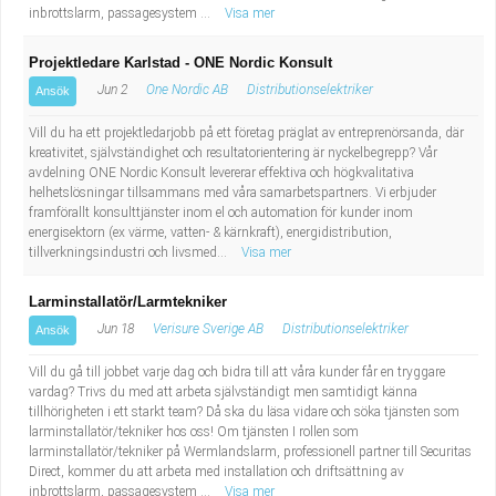
inbrottslarm, passagesystem ...
Visa mer
Projektledare Karlstad - ONE Nordic Konsult
Jun 2
One Nordic AB
Distributionselektriker
Ansök
Vill du ha ett projektledarjobb på ett företag präglat av entreprenörsanda, där
kreativitet, självständighet och resultatorientering är nyckelbegrepp? Vår
avdelning ONE Nordic Konsult levererar effektiva och högkvalitativa
helhetslösningar tillsammans med våra samarbetspartners. Vi erbjuder
framförallt konsulttjänster inom el och automation för kunder inom
energisektorn (ex värme, vatten- & kärnkraft), energidistribution,
tillverkningsindustri och livsmed...
Visa mer
Larminstallatör/Larmtekniker
Jun 18
Verisure Sverige AB
Distributionselektriker
Ansök
Vill du gå till jobbet varje dag och bidra till att våra kunder får en tryggare
vardag? Trivs du med att arbeta självständigt men samtidigt känna
tillhörigheten i ett starkt team? Då ska du läsa vidare och söka tjänsten som
larminstallatör/tekniker hos oss! Om tjänsten I rollen som
larminstallatör/tekniker på Wermlandslarm, professionell partner till Securitas
Direct, kommer du att arbeta med installation och driftsättning av
inbrottslarm, passagesystem ...
Visa mer