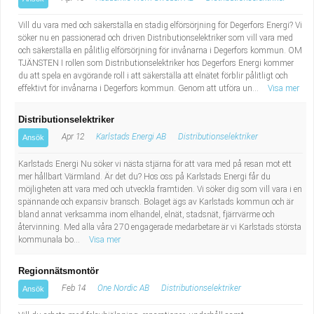
Vill du vara med och säkerställa en stadig elförsörjning för Degerfors Energi? Vi
söker nu en passionerad och driven Distributionselektriker som vill vara med
och säkerställa en pålitlig elförsörjning för invånarna i Degerfors kommun. OM
TJÄNSTEN I rollen som Distributionselektriker hos Degerfors Energi kommer
du att spela en avgörande roll i att säkerställa att elnätet förblir pålitligt och
effektivt för invånarna i Degerfors kommun. Genom att utföra un...
Visa mer
Distributionselektriker
Apr 12
Karlstads Energi AB
Distributionselektriker
Ansök
Karlstads Energi Nu söker vi nästa stjärna för att vara med på resan mot ett
mer hållbart Värmland. Är det du? Hos oss på Karlstads Energi får du
möjligheten att vara med och utveckla framtiden. Vi söker dig som vill vara i en
spännande och expansiv bransch. Bolaget ägs av Karlstads kommun och är
bland annat verksamma inom elhandel, elnät, stadsnät, fjärrvärme och
återvinning. Med alla våra 270 engagerade medarbetare är vi Karlstads största
kommunala bo...
Visa mer
Regionnätsmontör
Feb 14
One Nordic AB
Distributionselektriker
Ansök