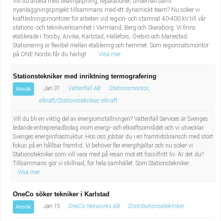
Vill du arbeta med felavhjälpning, reparationer, underhåll samt
nyanläggningsprojekt tillsammans med ett dynamiskt team? Nu söker vi
kraftledningsmontörer för arbeten vid region- och stamnät 40-400 kV till vår
stations- och teknikverksamhet i Värmland, Berg och Skaraborg. Vi finns
etablerade i Torsby, Arvika, Karlstad, Hällefors, Örebro och Mariestad.
Stationering är flexibel mellan etablering och hemmet. Som regionnätsmontör
på ONE Nordic får du härligt ...
Visa mer
Stationstekniker med inriktning termografering
Jan 31
Vattenfall AB
Stationsmontör,
Ansök
elkraft/Stationstekniker, elkraft
Vill du bli en viktig del av energiomställningen? Vattenfall Services är Sveriges
ledande entreprenadbolag inom energi- och elkraftsområdet och vi utvecklar
Sveriges energiinfrastruktur. Hos oss jobbar du i en framtidsbransch med stort
fokus på en hållbar framtid. Vi behöver fler energihjältar och nu söker vi
Stationstekniker som vill vara med på resan mot ett fossilfritt liv. Är det du?
Tillsammans gör vi skillnad, för hela samhället. Som Stationstekniker...
Visa mer
OneCo söker tekniker i Karlstad
Jan 15
OneCo Networks AB
Distributionselektriker
Ansök