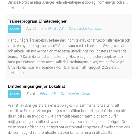
Service Nordic är idag Sveriges ledande entreprenadbolag inom energi- och el...
Visa mer
Traineeprogram Elnätsdesigner
Apr 26
One Nordic AB
Servicetekniker, elkraft
Ansök
Har du några års arbetslivserfarenhet inom teknik, konstruktion eller energi och
vill ta en ny riktning i karriären? Vill du vara med och designa Sveriges elnät
och arbeta i en nyckelposition med stora utvecklingsmöjligheter i en växande
bransch? Då är detta rätt chans för dig! Hela energibranschen upplever stor
brist på elnätsdesigners (även kallade Beredningstekniker) och därför väljer
ONE Nordic, som en ledande aktör i branschen, att i augusti 2023 sta...
Visa mer
Driftledningsingenjör Lokalnät
Feb 6
Ellevio AB
Driftmontör, elkraft
Ansök
Vi är ett av Sveriges största elnätsbolag och tillsammans fortsätter vi att
elektrifiera Sverige. Vi tror på en ljus och hållbar framtid, gör du? Hos oss blir
du en del av en trygg och viktig framtidsbransch samtidigt som du får
möjlighet att göra skillnad, växa som individ och ha riktigt kul på vägen! Om
rollen som Driftledningsingenjör Vår driftcentral är hjärtat i vår verksamhet och
det som dygnet runt förutsätter att elen kan strömma in till våra 95...