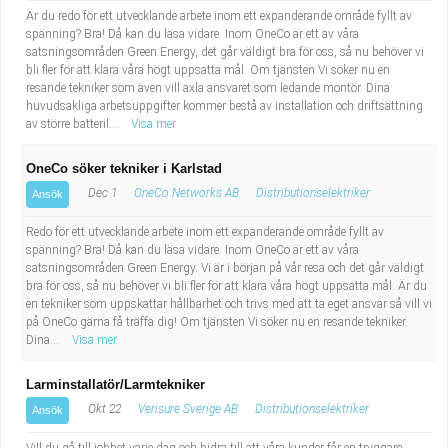
Är du redo för ett utvecklande arbete inom ett expanderande område fyllt av
spänning? Bra! Då kan du läsa vidare. Inom OneCo är ett av våra
satsningsområden Green Energy, det går väldigt bra för oss, så nu behöver vi
bli fler för att klara våra högt uppsatta mål. Om tjänsten Vi söker nu en
resande tekniker som även vill axla ansvaret som ledande montör. Dina
huvudsakliga arbetsuppgifter kommer bestå av installation och driftsättning
av större batteril...
Visa mer
OneCo söker tekniker i Karlstad
Dec 1
OneCo Networks AB
Distributionselektriker
Ansök
Redo för ett utvecklande arbete inom ett expanderande område fyllt av
spänning? Bra! Då kan du läsa vidare. Inom OneCo är ett av våra
satsningsområden Green Energy. Vi är i början på vår resa och det går väldigt
bra för oss, så nu behöver vi bli fler för att klara våra högt uppsatta mål. Är du
en tekniker som uppskattar hållbarhet och trivs med att ta eget ansvar så vill vi
på OneCo gärna få träffa dig! Om tjänsten Vi söker nu en resande tekniker.
Dina...
Visa mer
Larminstallatör/Larmtekniker
Okt 22
Verisure Sverige AB
Distributionselektriker
Ansök