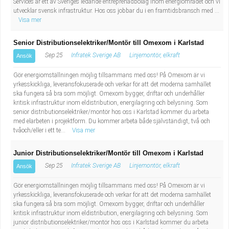
Services är ett av Sveriges ledande entreprenadbolag inom energiområdet och vi
utvecklar svensk infrastruktur. Hos oss jobbar du i en framtidsbransch med ...
Visa mer
Senior Distributionselektriker/Montör till Omexom i Karlstad
Sep 25
Infratek Sverige AB
Linjemontör, elkraft
Ansök
Gör energiomställningen möjlig tillsammans med oss! På Omexom är vi
yrkesskickliga, leveransfokuserade och verkar för att det moderna samhället
ska fungera så bra som möjligt. Omexom bygger, driftar och underhåller
kritisk infrastruktur inom eldistribution, energilagring och belysning. Som
senior distributionselektriker/montör hos oss i Karlstad kommer du arbeta
med elarbeten i projektform. Du kommer arbeta både självständigt, två och
tvåoch/eller i ett te...
Visa mer
Junior Distributionselektriker/Montör till Omexom i Karlstad
Sep 25
Infratek Sverige AB
Linjemontör, elkraft
Ansök
Gör energiomställningen möjlig tillsammans med oss! På Omexom är vi
yrkesskickliga, leveransfokuserade och verkar för att det moderna samhället
ska fungera så bra som möjligt. Omexom bygger, driftar och underhåller
kritisk infrastruktur inom eldistribution, energilagring och belysning. Som
junior distributionselektriker/montör hos oss i Karlstad kommer du arbeta