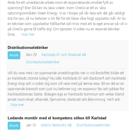
Redo för ett utvecklande arbete inom ett expanderande område fyllt av
spänning? Bra! Då kan du läsa vidare. Inom OneCo är ett av våra
satsningsområden Green Energy. Vi är i början på vår resa och det går väldigt
bra för oss, så nu behöver vi bli fler för att klara våra högt uppsatta mål. Är du
en tekniker som uppskattar hållbarhet och trivs med att ta eget ansvar så vill vi
på OneCo gärna få träffa dig! Om tjänsten Vi söker nu en resande tekniker.
Dina...
Visa mer
Distributionselektriker
Nov 29
Karlstads El- och Stadsnät AB
Ansök
Distributionselektriker
Vill du vara med i en spännande utvecklingsfas när vi vid årsskiftet bildar ett
av Karlstads största bolag? Nu slås Karlstads El- och Stadsna?t och Karlstads
Energi ihop och vi söker dig som vill vara med på denna resa. Bli en del av en
spännande bransch som just nu befinner sig i en expansiv fas och jobbar för
Karlstadsbornas bästa. Bolagen ägs av Karlstads kommun och verkar bland
annat inom elnät, elhandel, fjärrvärme, stadsnät och återvinning. Ha?r arb...
Visa mer
Ledande montör med el kompetens sökes till Karlstad
Jan 15
OneCo Networks AB
Distributionselektriker
Ansök