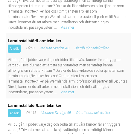
vardag? Trivs du med att arbeta självständigt men samtidigt känna
tillhörigheten i ett starkt team? Då ska du läsa vidare och söka tjänsten som
larminstallatör/tekniker hos oss! Om tjänsten I rollen som
larminstallatör/tekniker på Wermlandslarm, professionell partner till Securitas
Direct, kommer du att arbeta med installation och driftsättning av
inbrottslarm, passagesystem ...
Visa mer
Larminstallatör/Larmtekniker
Okt 8
Verisure Sverige AB
Distributionselektriker
Ansök
Vill du gå till jobbet varje dag och bidra till att våra kunder får en tryggare
vardag? Trivs du med att arbeta självständigt men samtidigt känna
tillhörigheten i ett starkt team? Då ska du läsa vidare och söka tjänsten som
larminstallatör/tekniker hos oss! Om tjänsten I rollen som
larminstallatör/tekniker på Wermlandslarm, professionell partner till Securitas
Direct, kommer du att arbeta med installation och driftsättning av
inbrottslarm, passagesystem ...
Visa mer
Larminstallatör/Larmtekniker
Okt 16
Verisure Sverige AB
Distributionselektriker
Ansök
Vill du gå till jobbet varje dag och bidra till att våra kunder får en tryggare
vardag? Trivs du med att arbeta självständigt men samtidigt känna