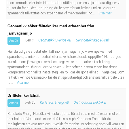
inom området eller inte. Har du rätt inställning och en vilja att lära dig, ser vi
Industriell tillverkning
Behandlingsassistent/Socialpedagog
till att du får all den utbildning du behöver för att lyckas i rollen. Vi är i en
spännande tillväxtfas och expanderar vår verksamhet ino...
Visa mer
Installation, drift, underhåll
Tandsköterska
Geomatikk söker fälttekniker med erfarenhet från
Kropps- och skönhetsvård
Budbilsförare
järnvägsmiljö
Sep 4
Geomatikk Sverige AB
Servicetekniker, elkraft
Ansök
Kultur, media, design
Tidningsbud/Tidningsdistributör
Har du tidigare arbetat ute i fält inom järnvägsmiljö – exempelvis med
spårarbete, tekniskt underhåll eller säkerhetsrelaterade uppgifter? Har du god
Militärt arbete
Lärare i fritidshem/Fritidspedagog
kunskap om järnvägssäkerhet och regelverket kring arbete i och kring
spårområden? Då är du den vi söker! Vi letar efter dig som redan har dessa
kompetenser och vill ta nästa steg i en roll där du gör skillnad – varje dag. Som
Naturbruk
Taxiförare/Taxichaufför
fälttekniker hos Geomatikk får du ett självständigt och ansvarsfullt arbete ute i
fä...
Visa mer
Naturvetenskapligt arbete
Läkarsekreterare/Vårdadmin/Medicinsk
Drifttekniker Elnät
Feb 25
Karlstads Energi AB
Distributionselektriker
sekreterare
Ansök
Pedagogiskt arbete
Karlstads Energi Nu söker vi nästa stjärna för att vara med på resan mot ett
Lastbilsförare m.fl.
Sanering och renhållning
mer hållbart Värmland. Är det du? Hos oss på Karlstads Energi får du
möjligheten att vara med och utveckla framtiden. Vi söker dig som vill vara i en