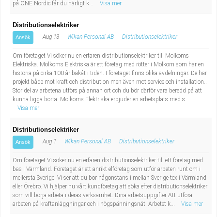
på ONE Nordic får du härligt k...
Visa mer
Distributionselektriker
Aug 13
Wikan Personal AB
Distributionselektriker
Ansök
Om företaget Vi söker nu en erfaren distributionselektriker till Molkoms
Elektriska. Molkoms Elektriska är ett företag med rötter i Molkom som har en
historia på cirka 100 år bakåt i tiden. I företaget finns olika avdelningar. De har
projekt både mot kraft och distribution men även mot service och installation..
Stor del av arbetena utförs på annan ort och du bör därför vara beredd på att
kunna ligga borta. Molkoms Elektriska erbjuder en arbetsplats med s...
Visa mer
Distributionselektriker
Aug 1
Wikan Personal AB
Distributionselektriker
Ansök
Om företaget Vi söker nu en erfaren distributionselektriker till ett företag med
bas i Värmland. Företaget är ett anrikt elföretag som utför arbeten runt om i
mellersta Sverige. Vi ser att du bor någonstans i mellan Sverige tex i Värmland
eller Örebro. Vi hjälper nu vårt kundföretag att söka efter distributionselektriker
som vill börja arbeta i deras verksamhet. Dina arbetsuppgifter Att utföra
arbeten på kraftanläggningar och i högspänningsnät. Arbetet k...
Visa mer