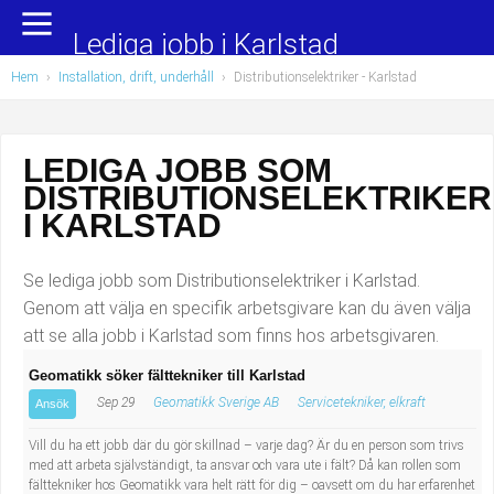
Yrkesområden
Populära jobb
Lediga jobb i Karlstad
Hem
›
Installation, drift, underhåll
›
Distributionselektriker
- Karlstad
Administration, ekonomi, juridik
Undersköterska, hemtjänst och äldreboende
Bygg och anläggning
Städare/Lokalvårdare
LEDIGA JOBB SOM
DISTRIBUTIONSELEKTRIKER
Chefer och verksamhetsledare
Barnskötare
I KARLSTAD
Data/IT
Lärare i förskola/Förskollärare
Se lediga jobb som Distributionselektriker i Karlstad.
Försäljning, inköp, marknadsföring
Lagerarbetare
Genom att välja en specifik arbetsgivare kan du även välja
att se alla jobb i Karlstad som finns hos arbetsgivaren.
Hantverksyrken
Bussförare/Busschaufför
Geomatikk söker fälttekniker till Karlstad
Sep 29
Geomatikk Sverige AB
Servicetekniker, elkraft
Hotell, restaurang, storhushåll
Elevassistent
Ansök
Vill du ha ett jobb där du gör skillnad – varje dag? Är du en person som trivs
Hälso- och sjukvård
Personlig assistent
med att arbeta självständigt, ta ansvar och vara ute i fält? Då kan rollen som
fälttekniker hos Geomatikk vara helt rätt för dig – oavsett om du har erfarenhet