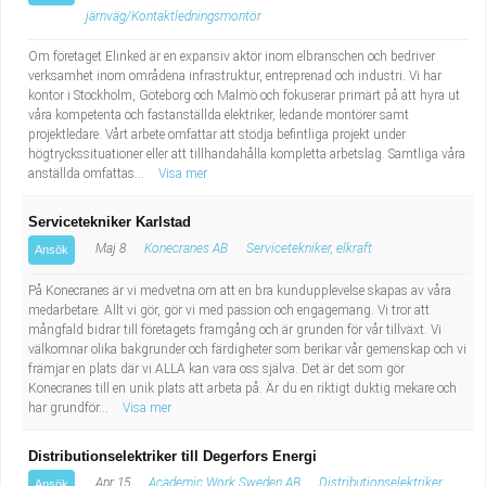
järnväg/Kontaktledningsmontör
Om företaget Elinked är en expansiv aktör inom elbranschen och bedriver
verksamhet inom områdena infrastruktur, entreprenad och industri. Vi har
kontor i Stockholm, Göteborg och Malmö och fokuserar primärt på att hyra ut
våra kompetenta och fastanställda elektriker, ledande montörer samt
projektledare. Vårt arbete omfattar att stödja befintliga projekt under
högtryckssituationer eller att tillhandahålla kompletta arbetslag. Samtliga våra
anställda omfattas...
Visa mer
Servicetekniker Karlstad
Maj 8
Konecranes AB
Servicetekniker, elkraft
Ansök
På Konecranes är vi medvetna om att en bra kundupplevelse skapas av våra
medarbetare. Allt vi gör, gör vi med passion och engagemang. Vi tror att
mångfald bidrar till företagets framgång och är grunden för vår tillväxt. Vi
välkomnar olika bakgrunder och färdigheter som berikar vår gemenskap och vi
främjar en plats där vi ALLA kan vara oss själva. Det är det som gör
Konecranes till en unik plats att arbeta på. Är du en riktigt duktig mekare och
har grundför...
Visa mer
Distributionselektriker till Degerfors Energi
Apr 15
Academic Work Sweden AB
Distributionselektriker
Ansök