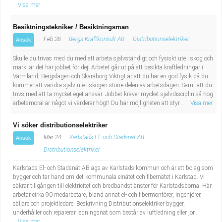
Visa mer
Besiktningstekniker / Besiktningsman
Feb 28
Bergs Kraftkonsult AB
Distributionselektriker
Ansök
Skulle du trivas med du med att arbeta självständigt och fysiskt ute i skog och
mark, är det här jobbet för dej! Arbetet går ut på att besikta kraftledningar i
Värmland, Bergslagen och Skaraborg Viktigt är att du har en god fysik då du
kommer att vandra själv ute i skogen större delen av arbetsdagen. Samt att du
trivs med att ta mycket eget ansvar. Jobbet kräver mycket självdisciplin så hög
arbetsmoral är något vi värderar högt! Du har möjligheten att styr...
Visa mer
Vi söker distributionselektriker
Mar 24
Karlstads El- och Stadsnät AB
Ansök
Distributionselektriker
Karlstads El- och Stadsnät AB ägs av Karlstads kommun och är ett bolag som
bygger och tar hand om det kommunala elnätet och fibernätet i Karlstad. Vi
säkrar tillgången till elektricitet och bredbandstjänster för Karlstadsborna. Här
arbetar cirka 90 medarbetare, bland annat el- och fibermontörer, ingenjörer,
säljare och projektledare. Beskrivning Distributionselektriker bygger,
underhåller och reparerar ledningsnät som består av luftledning eller jor...
Visa mer