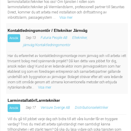
larminstallatör/tekniker hos oss! Om tjänsten I rollen som
larminstallatör/tekniker på Wermlandslarm, professionell partner till Securitas
Direct, kommer du att arbeta med installation och driftsättning av
inbrottslarm, passagesystem ...
Visa mer
Kontaktledningsmontör / Eltekniker Järnväg
Sep 13
Futuria People AB
Eltekniker,
Ansök
järnväg/Kontaktledningsmontör
Har du erfarenhet av kontaktledningsmontage inom järnväg och vill arbeta i ett
trivsamt bolag med spännande projekt? Då kan detta vara jobbet för dig,
ansök redan idag! Kund är en ledande aktör inom järnvägssektorn som har
etablerat sig som en föredragen entreprenör och samarbetspartner gällande
underhåll och byggnation av järnvägar. Bolaget strävar efter att vara ledande
inom sitt område genom att utmana konventionella metoder och erbjuda
nytänkande alte...
Visa mer
Larminstallatör/Larmtekniker
Sep 17
Verisure Sverige AB
Distributionselektriker
Ansök
Vill du gå till jobbet varje dag och bidra till att våra kunder får en tryggare
vardag? Trivs du med att arbeta självständigt men samtidigt känna
tillhörigheten i ett starkt team? Då ska du läsa vidare och söka tjänsten som