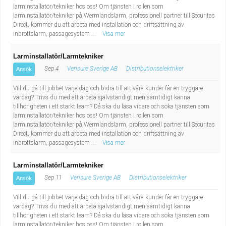
larminstallatör/tekniker hos oss! Om tjänsten I rollen som
larminstallatör/tekniker på Wermlandslarm, professionell partner till Securitas
Direct, kommer du att arbeta med installation och driftsättning av
inbrottslarm, passagesystem ...
Visa mer
Larminstallatör/Larmtekniker
Sep 4
Verisure Sverige AB
Distributionselektriker
Ansök
Vill du gå till jobbet varje dag och bidra till att våra kunder får en tryggare
vardag? Trivs du med att arbeta självständigt men samtidigt känna
tillhörigheten i ett starkt team? Då ska du läsa vidare och söka tjänsten som
larminstallatör/tekniker hos oss! Om tjänsten I rollen som
larminstallatör/tekniker på Wermlandslarm, professionell partner till Securitas
Direct, kommer du att arbeta med installation och driftsättning av
inbrottslarm, passagesystem ...
Visa mer
Larminstallatör/Larmtekniker
Sep 11
Verisure Sverige AB
Distributionselektriker
Ansök
Vill du gå till jobbet varje dag och bidra till att våra kunder får en tryggare
vardag? Trivs du med att arbeta självständigt men samtidigt känna
tillhörigheten i ett starkt team? Då ska du läsa vidare och söka tjänsten som
larminstallatör/tekniker hos oss! Om tjänsten I rollen som