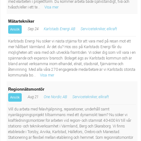
med elarbeten i projektform. Du kommer arbeta både självständigt, två och
tvåoch/eller i ett te...
Visa mer
Mätartekniker
Sep 24
Karlstads Energi AB
Servicetekniker, elkraft
Ansök
Karlstads Energi Nu söker vi nästa stjärna för att vara med på resan mot ett
mer hållbart Värmland. Är det du? Hos oss på Karlstads Energi får du
möjligheten att vara med och utveckla framtiden. Vi söker dig som vill vara i en
spännande och expansiv bransch. Bolaget ägs av Karlstads kommun och är
bland annat verksamma inom elhandel, elnät, stadsnät, fjärrvärme och
återvinning. Med alla våra 270 engagerade medarbetare är vi Karlstads största
kommunala bo...
Visa mer
Regionnätsmontör
Aug 21
One Nordic AB
Servicetekniker, elkraft
Ansök
Vill du arbeta med felavhjälpning, reparationer, underhåll samt
nyanläggningsprojekt tillsammans med ett dynamiskt team? Nu söker vi
kraftledningsmontörer för arbeten vid region- och stamnät 40-400 kV till vår
stations- och teknikverksamhet i Värmland, Berg och Skaraborg. Vi finns
etablerade i Torsby, Arvika, Karlstad, Hällefors, Örebro och Mariestad.
Stationering är flexibel mellan etablering och hemmet. Som regionnätsmontör