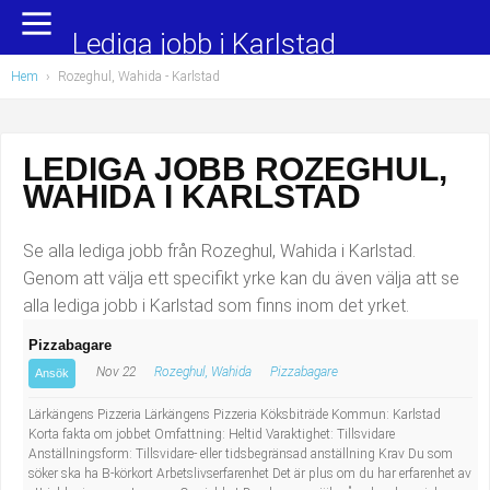
Yrkesområden
Populära jobb
Lediga jobb i Karlstad
Hem
›
Rozeghul, Wahida - Karlstad
Administration, ekonomi, juridik
Undersköterska, hemtjänst och äldreboende
Bygg och anläggning
Städare/Lokalvårdare
LEDIGA JOBB ROZEGHUL,
WAHIDA I KARLSTAD
Chefer och verksamhetsledare
Barnskötare
Data/IT
Lärare i förskola/Förskollärare
Se alla lediga jobb från Rozeghul, Wahida i Karlstad.
Genom att välja ett specifikt yrke kan du även välja att se
Försäljning, inköp, marknadsföring
Lagerarbetare
alla lediga jobb i Karlstad som finns inom det yrket.
Pizzabagare
Hantverksyrken
Bussförare/Busschaufför
Nov 22
Rozeghul, Wahida
Pizzabagare
Ansök
Hotell, restaurang, storhushåll
Elevassistent
Lärkängens Pizzeria Lärkängens Pizzeria Köksbiträde Kommun: Karlstad
Korta fakta om jobbet Omfattning: Heltid Varaktighet: Tillsvidare
Anställningsform: Tillsvidare- eller tidsbegränsad anställning Krav Du som
Hälso- och sjukvård
Personlig assistent
söker ska ha B-körkort Arbetslivserfarenhet Det är plus om du har erfarenhet av