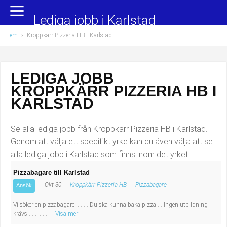
Yrkesområden
Populära jobb
Lediga jobb i Karlstad
Hem
›
Kroppkärr Pizzeria HB - Karlstad
Administration, ekonomi, juridik
Undersköterska, hemtjänst och äldreboende
Bygg och anläggning
Städare/Lokalvårdare
LEDIGA JOBB
KROPPKÄRR PIZZERIA HB I
Chefer och verksamhetsledare
Barnskötare
KARLSTAD
Data/IT
Lärare i förskola/Förskollärare
Se alla lediga jobb från Kroppkärr Pizzeria HB i Karlstad.
Försäljning, inköp, marknadsföring
Lagerarbetare
Genom att välja ett specifikt yrke kan du även välja att se
alla lediga jobb i Karlstad som finns inom det yrket.
Hantverksyrken
Bussförare/Busschaufför
Pizzabagare till Karlstad
Okt 30
Kroppkärr Pizzeria HB
Pizzabagare
Hotell, restaurang, storhushåll
Elevassistent
Ansök
Vi söker en pizzabagare......... Du ska kunna baka pizza ... Ingen utbildning
Hälso- och sjukvård
Personlig assistent
krävs..............
Visa mer