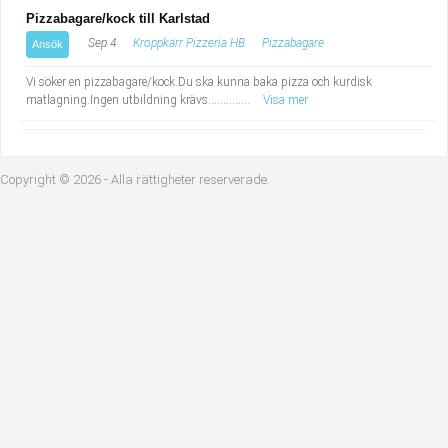
Industriell tillverkning
Behandlingsassistent/Socialpedagog
Pizzabagare/kock till Karlstad
Sep 4
Kroppkärr Pizzeria HB
Pizzabagare
Ansök
Installation, drift, underhåll
Tandsköterska
Vi söker en pizzabagare/kock.Du ska kunna baka pizza och kurdisk
matlagning.Ingen utbildning krävs..............
Visa mer
Kropps- och skönhetsvård
Budbilsförare
Kultur, media, design
Tidningsbud/Tidningsdistributör
Copyright © 2026 - Alla rättigheter reserverade.
Militärt arbete
Lärare i fritidshem/Fritidspedagog
Naturbruk
Taxiförare/Taxichaufför
Naturvetenskapligt arbete
Läkarsekreterare/Vårdadmin/Medicinsk
sekreterare
Pedagogiskt arbete
Lastbilsförare m.fl.
Sanering och renhållning